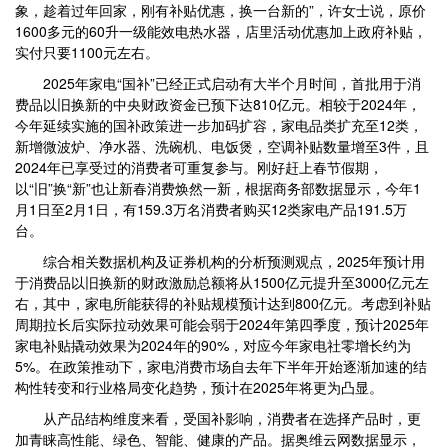
象，趁着过年回家，刚有补贴优惠，换一台新的”，许女士说，原价
1600多元的60升一级能效电热水器，店里活动优惠加上政府补贴，
实付只要1100元左右。
2025年家电“国补”已经正式启动有大半个月时间，首批用于消
费品以旧换新的中央财政资金已预下达810亿元。相较于2024年，
今年延续实施的国补政策进一步加码扩容，家电品类扩充至12类，
新增微波炉、净水器、洗碗机、电饭煲，空调补贴数量增至3件，且
2024年已享受过的消费者可重复参与。刚好赶上春节假期，
以“旧”换“新”也让新春消费焕然一新，根据商务部数据显示，今年1
月1日至2月1日，有159.3万名消费者购买12类家电产品191.5万
台。
综合相关数据机构及证券机构的分析预测观点，2025年预计用
于消费品以旧换新的财政激励总额将从1500亿元提升至3000亿元左
右，其中，家电所能获得的补贴规模预计达到800亿元。考虑到补贴
周期拉长后实际拉动效果可能会弱于2024年第四季度，预计2025年
家电补贴撬动效果为2024年的90%，对应今年家电社零增长约为
5%。在政策推动下，家电消费市场自去年下半年开始逐渐加速的结
构性转变和行业格局变化趋势，预计在2025年将更为凸显。
从产品结构维度来看，受国补影响，消费者在选择产品时，更
加青睐高性能、绿色、智能、健康的产品。据奥维云网数据显示，