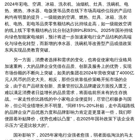
2024年彩电、空调、冰箱、洗衣机、油烟机、灶具、洗碗机、电
热、燃热、净水器、电饭煲等品类在线下市场高端价位段的产品结
构均有明显的提升，一级能效的空调、燃热、灶具、冰箱、洗衣
机、电热、彩电等品类零售额结构占比持续走高，如一级能效空调
的线上线下零售额结构占比分别达到89%和93%。2025年国补持续
向绿色智能家电倾斜，预计将进一步加速家电行业产品结构的高端
化与绿色化转型，而新增的净水器、洗碗机等改善型产品或借政策
东风实现品类教育突破。
另一方面，消费者选择和需求的变化，也将促使家电行业格局
加速重构，大的品牌企业凭借在品质、创新及服务上的优势，实现
市场份额的不断向上突破，如美的集团在2024年营收突破了4000亿
元人民币的历史大关。相反，那些仅依靠低价策略开拓市场的企
业，由于在产品研发创新、质量管控以及品牌建设方面投入匮乏，
难以满足消费者日益增长的品质需求，将面临前所未有的生存挑
战。一家走性价比路线的中小家电企业便提到，尽管已积极参与国
补，但公司业绩增长并不明显。“同样15%-20%补贴，走中高端路线
的品牌企业产品优惠力度和品牌影响力肯定是更显著一些，我们即
便跟着补贴降价，优势也难以凸显”，在2025年国补政策下该企业表
示压力“还是比较大的”。
国补影响下，2025年家电行业强者愈强，弱者面临淘汰的马太