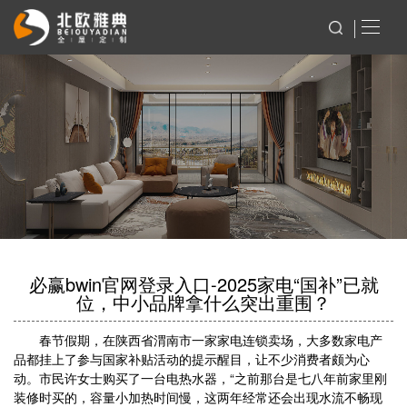
必赢bwin官网登录入口-2025家电“国补”已就
位，中小品牌拿什么突出重围？
春节假期，在陕西省渭南市一家家电连锁卖场，大多数家电产
品都挂上了参与国家补贴活动的提示醒目，让不少消费者颇为心
动。市民许女士购买了一台电热水器，“之前那台是七八年前家里刚
装修时买的，容量小加热时间慢，这两年经常还会出现水流不畅现