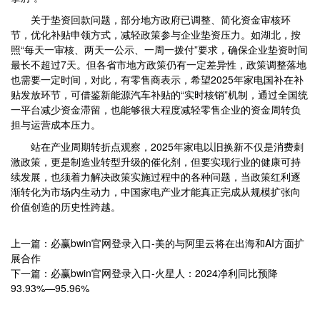
关于垫资回款问题，部分地方政府已调整、简化资金审核环
节，优化补贴申领方式，减轻政策参与企业垫资压力。如湖北，按
照“每天一审核、两天一公示、一周一拨付”要求，确保企业垫资时间
最长不超过7天。但各省市地方政策仍有一定差异性，政策调整落地
也需要一定时间，对此，有零售商表示，希望2025年家电国补在补
贴发放环节，可借鉴新能源汽车补贴的“实时核销”机制，通过全国统
一平台减少资金滞留，也能够很大程度减轻零售企业的资金周转负
担与运营成本压力。
站在产业周期转折点观察，2025年家电以旧换新不仅是消费刺
激政策，更是制造业转型升级的催化剂，但要实现行业的健康可持
续发展，也须着力解决政策实施过程中的各种问题，当政策红利逐
渐转化为市场内生动力，中国家电产业才能真正完成从规模扩张向
价值创造的历史性跨越。
上一篇：必赢bwin官网登录入口-美的与阿里云将在出海和AI方面扩
展合作
下一篇：必赢bwin官网登录入口-火星人：2024净利同比预降
93.93%—95.96%