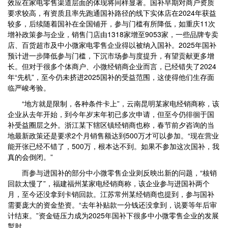
效应在家电零售渠道层面的体现将同样显著。国补早期对商户资质
要求较高，有资质且率先跑通国补路径的线下实体店在2024年获益
较多，后续随着国补在全国铺开，参与门槛有所降低，如重庆11次
增补政策参与企业，销售门店由1318家增至9053家，一些品牌专卖
店、百货超市及中小微家电零售企业得以被纳入国补。2025年国补
预计进一步降低参与门槛，下沉市场参与度提升，有望贡献更多增
长。但对于很多个体商户、小微经销商企业而言，已经错失了2024
年“先机”，至今仍未挤进2025国补的受益范围，这使得他们生存面
临严峻考验。
“地方就是限制，各种条件卡上”，云南昆明某家电经销商称，该
企业从去年开始，到今年岁末年初已多次申请，但至今仍徘徊于国
补受益圈层之外。浙江某下辖区镇经销商也称，春节前夕咨询的当
地最新政策还是要求2个月销售额达到500万才可以参加。“现在营业
能开张已经不错了，500万，根本达不到。如果不参加这次国补，我
真的会倒闭。”
而参与进国补的部分中小微零售企业则反映出新的问题，“核销
回款太慢了”，福建福州某家电经销商称，该企业参与进国补两个
月，至今还没拿到卡销回款。江苏常州某经销商也提到，参与国补
需要庞大的资金垫资。“去年补贴款一分钱还没拿到，说要等年后审
计结束。”资金链压力成为2025年国补下很多中小微零售企业的发展
掣肘 。