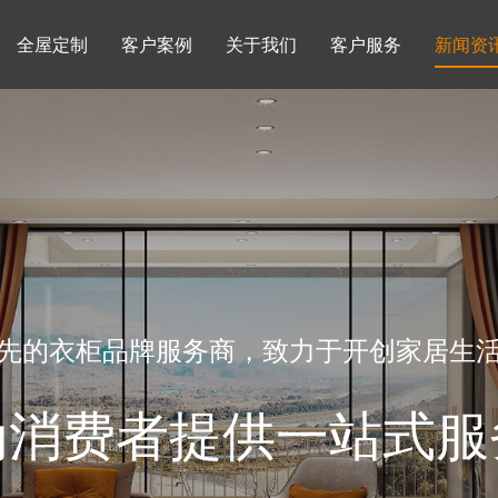
全屋定制
客户案例
关于我们
客户服务
新闻资
书柜系列
酒柜系列
企业文化
行业动态
书房
榻榻米房
品牌理念
产品知识
先的衣柜品牌服务商，致力于开创家居生
为消费者提供一站式服