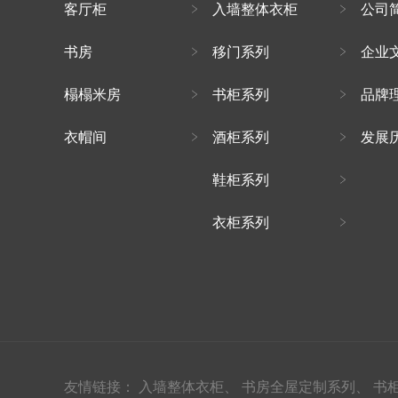
客厅柜
入墙整体衣柜
公司
书房
移门系列
企业
榻榻米房
书柜系列
品牌
衣帽间
酒柜系列
发展
鞋柜系列
衣柜系列
友情链接：
入墙整体衣柜、
书房全屋定制系列、
书