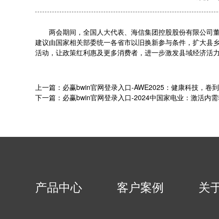
两会期间，全国人大代表、海信集团控股股份有限公司董事
建议由国家相关部委统一各省市以旧换新参与条件，扩大县
活动，让政策红利惠及更多消费者，进一步激发县域经济活
上一篇：必赢bwin官网登录入口-AWE2025：健康科技，卷到
下一篇：必赢bwin官网登录入口-2024中国家电业：激活内
产品中心
客户案例
关