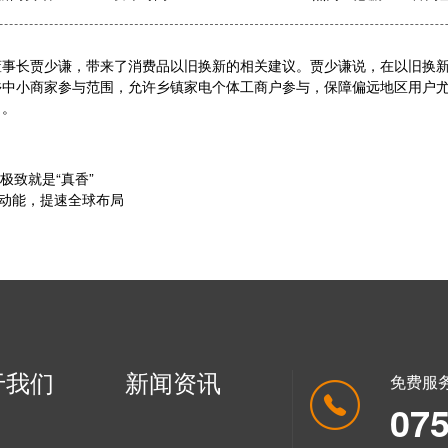
长贾少谦，带来了消费品以旧换新的相关建议。贾少谦说，在以旧换新
乡中小商家参与范围，允许乡镇家电个体工商户参与，保障偏远地区用户
力。
极致就是“真香”
需动能，提速全球布局
于我们
新闻资讯
免费服
07