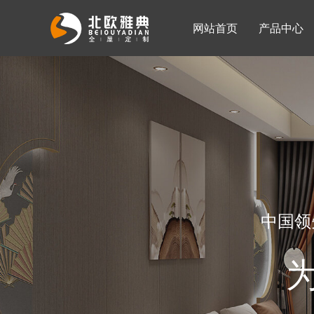
网站首页
产品中心
入墙整体衣柜
移门系列
公司简介
公司新闻
客厅柜
中国领