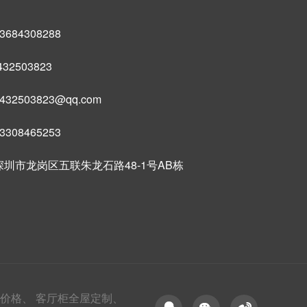
684308288
32503823
32503823@qq.com
308465253
圳市龙岗区五联朱龙石路48-1号AB栋
价格、
客厅柜全屋定制、