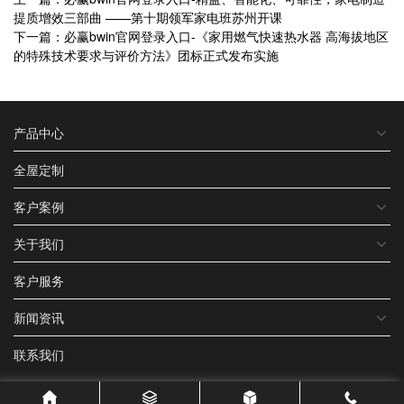
提质增效三部曲 ——第十期领军家电班苏州开课
下一篇：必赢bwin官网登录入口-《家用燃气快速热水器 高海拔地区
的特殊技术要求与评价方法》团标正式发布实施
产品中心
全屋定制
客户案例
关于我们
客户服务
新闻资讯
联系我们