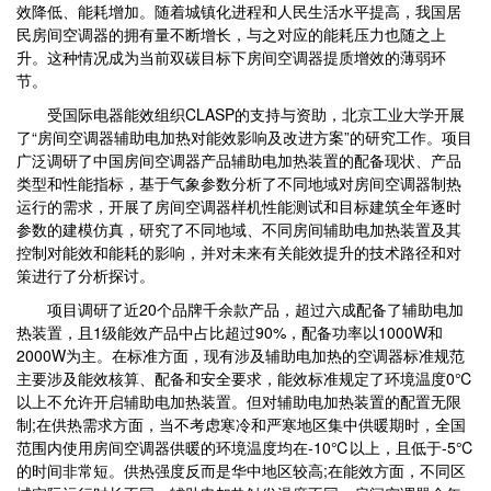
效降低、能耗增加。随着城镇化进程和人民生活水平提高，我国居
民房间空调器的拥有量不断增长，与之对应的能耗压力也随之上
升。这种情况成为当前双碳目标下房间空调器提质增效的薄弱环
节。
受国际电器能效组织CLASP的支持与资助，北京工业大学开展
了“房间空调器辅助电加热对能效影响及改进方案”的研究工作。项目
广泛调研了中国房间空调器产品辅助电加热装置的配备现状、产品
类型和性能指标，基于气象参数分析了不同地域对房间空调器制热
运行的需求，开展了房间空调器样机性能测试和目标建筑全年逐时
参数的建模仿真，研究了不同地域、不同房间辅助电加热装置及其
控制对能效和能耗的影响，并对未来有关能效提升的技术路径和对
策进行了分析探讨。
项目调研了近20个品牌千余款产品，超过六成配备了辅助电加
热装置，且1级能效产品中占比超过90%，配备功率以1000W和
2000W为主。在标准方面，现有涉及辅助电加热的空调器标准规范
主要涉及能效核算、配备和安全要求，能效标准规定了环境温度0℃
以上不允许开启辅助电加热装置。但对辅助电加热装置的配置无限
制;在供热需求方面，当不考虑寒冷和严寒地区集中供暖期时，全国
范围内使用房间空调器供暖的环境温度均在-10℃以上，且低于-5℃
的时间非常短。供热强度反而是华中地区较高;在能效方面，不同区