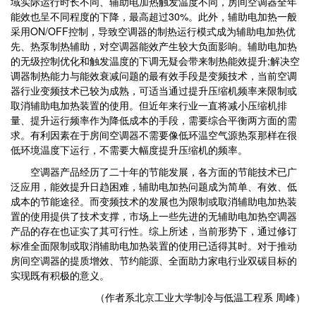
域实际运行时长不同、辅助电加热触发温度不同，房间空调器全年
能效也呈不同程度的下降，最高超过30%。此外，辅助电加热一般
采用ON/OFF控制，导致空调器的制热运行模式成为辅助电加热优
先、热泵制热辅助，对空调器能效产生较大负面影响。辅助电加热
的无级控制优化和触发温度的下调无疑会带来制热能效提升;解决空
调器制热能力与能效衰减问题的最有效手段是变频技术，当前空调
器行业变频技术已较为成熟，可适当通过提升压缩机频率来限制或
取消辅助电加热装置的使用。但近年来行业一直将减小压缩机排
量、提升运行频率作为降低成本的手段，需要综合平衡两方面的需
求。有利因素在于房间空调器不需要像低环温空气源热泵那样在很
低环境温度下运行，不需要大幅度提升压缩机的频率。
空调器产品经历了二十年的节能发展，各方面的节能技术已广
泛应用，能效提升日趋困难，辅助电加热问题成为简单、有效、低
成本的节能途径。而变频技术的发展也为限制或取消辅助电加热装
置的使用提供了技术支撑，市场上一些先进的无辅助电加热空调器
产品的存在也证实了其可行性。综上所述，当前形势下，通过修订
标准全面限制或取消辅助电加热装置的使用已适得其时。对于推动
房间空调器的提质增效、节约能源、全面助力家电行业双碳目标的
实现既有积极的意义。
（作者系北京工业大学制冷与低温工程系 周峰）