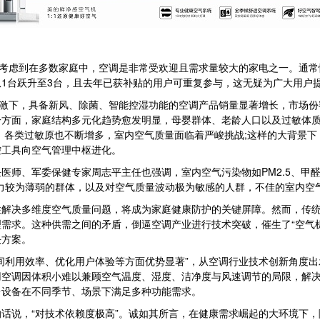
考虑到在多数家庭中，空调是非常受欢迎且需求量较大的家电之一。通常
1台跃升至3台，且去年已获补贴的用户可重复参与，这无疑为广大用户
激下，具备新风、除菌、智能控湿功能的空调产品销量显著增长，市场份
一方面，家庭结构多元化趋势愈发明显，母婴群体、老龄人口以及过敏体
，各类过敏原也不断增多，室内空气质量面临着严峻挑战;这样的大背景
控工具向空气管理中枢进化。
师、军委保健专家周志平主任也强调，室内空气污染物如PM2.5、甲
力较为薄弱的群体，以及对空气质量波动极为敏感的人群，不佳的室内空
决多维度空气质量问题，将成为家庭健康防护的关键屏障。然而，传统
需求。这种供需之间的矛盾，倒逼空调产业进行技术突破，催生了“空气
决方案。
利用效率、优化用户体验等方面优势显著”，从空调行业技术创新角度出
用空调因体积小难以兼顾空气温度、湿度、洁净度与风速调节的局限，解
台设备在不同季节、场景下满足多种功能需求。
说，“对技术依赖度极高”。诚如其所言，在健康需求崛起的大环境下，