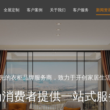
全屋定制
客户案例
关于我们
客户服务
新闻资
书柜系列
酒柜系列
企业文化
行业动态
书房
榻榻米房
品牌理念
产品知识
先的衣柜品牌服务商，致力于开创家居生
为消费者提供一站式服