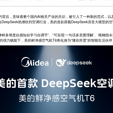
火的背后，意味着整个国内AI相关产业的共识，被引入了一种新的范式，
当DeepSeek热潮吹到空调行业，美的首款搭载DeepSeek语音大模
度自感知自学习自调节”、“可实现‘一句话多意图理解’、‘模糊指令控制
模型的强力赋能下，美的鲜净感空气机T6将化身为“懂你所需”的智能生活伙