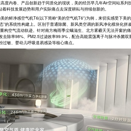
高度内卷、产品创新趋于同质化的现状，美的经历早几年Air空间站系列技
紧贴着科技发展趋势和用户实际痛点去深度耕耘与持续创新的。
鲜净感空气机T6(以下简称“美的空气机T6”)为例，来切实感受下美
态”的系统性构建上。区别于普通除菌、新风类空调的新风净化模块化拼凑，
物理层面重构空气流动轨迹。针对南方梅雨季尘螨滋生、北方雾霾天无法开窗
去除率98%、PM2.5过滤效率99.9%，配合高能震荡离子与脉冲杀菌双
花粉过敏、婴幼儿呼吸道易感染等核心痛点。