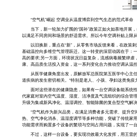
“空气机”崛起 空调业从温度博弈到空气生态的范式革命
当下，新一轮加力扩围的“国补”政策正如火如荼地开展，
以满足不同房间和场景的舒适需求。所以今年空调补贴上限从
以旧换新，重点在“新”，从零售市场反馈来看，在政策刺
基础温控向多维空气管理跃迁。这一转变的深层动因在于：
高的要求;另一方面，环境状况日益复杂，流感病毒频繁肆虐
康、高品质生活投入资金，这一系列变化合力推动空调从温
从医学健康角度出发，原解放军总医院第五医学中心主任医
道疾病的发生密切相关。“特别是老人、小孩、孕妇这类免疫
面对这些潜在的健康隐患，如果有一台空调设备能系统性解
代家庭对室内空气温度、湿度、洁净度及气流组织的综合管理
升级为集成新风净化、温湿调控、智能除菌的复合型空气解
“空气机作为新兴品类，在满足消费者多元需求、提升空间
热、空气净化消杀、温湿度调节等多种功能，突破了传统家
功能需求而购置多个设备的繁琐与空间占用问题，实现了一
不过，这样一台设备，要实现功效最大化发挥，用王雷的话