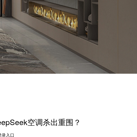
epSeek空调杀出重围？
登录入口