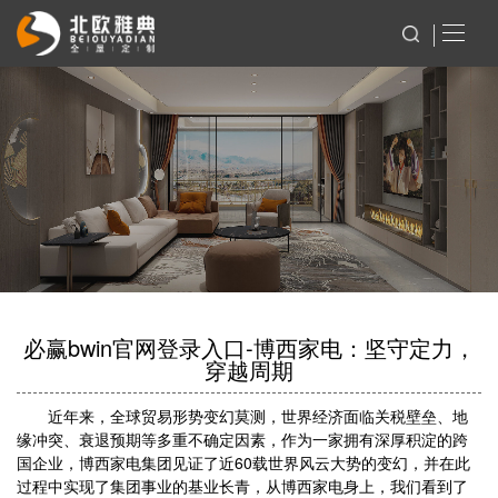
必赢bwin官网登录入口-博西家电：坚守定力，
穿越周期
近年来，全球贸易形势变幻莫测，世界经济面临关税壁垒、地
缘冲突、衰退预期等多重不确定因素，作为一家拥有深厚积淀的跨
国企业，博西家电集团见证了近60载世界风云大势的变幻，并在此
过程中实现了集团事业的基业长青，从博西家电身上，我们看到了