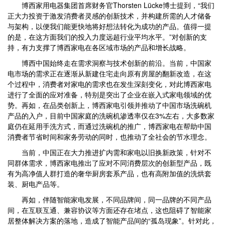
博西家用电器集团首席财务官Thorsten Lücke博士提到，“我们
正大力投资于激发消费者灵感的创新技术，并构建所需的人才储备
与架构，以便我们能更快地将好想法转化为成功的产品。值得一提
的是，在这方面我们的投入力度远超行业平均水平。”对创新的支
持，有力支撑了博西家电在各区域市场的产品和增长战略。
博西中国始终走在需求洞察与技术创新的前沿。当前，中国家
电市场的需求正在逐渐从新建住宅走向原有房屋的翻新改造，在这
个过程中，消费者对家电的需求也在发生深刻变化，对此博西家电
进行了全面的应对准备，特别是突出了企业在嵌入式家电领域的优
势。再如，在品类创新上，博西家电引领并推动了中国市场洗碗机
产品的入户，目前中国家庭的洗碗机渗透率仅在3%左右，大多数家
庭仍在延用手洗方式，而通过洗碗机的推广，博西家电在帮助中国
消费者节省时间和家务劳动的同时，也推动了全社会的节水理念。
当前，中国正在大力推进扩内需和家电以旧换新政策，针对不
同群体需求，博西家电推出了应对不同消费层次的创新型产品，既
有为高净值人群打造的奢华厨房套系产品，也有高附加值的洗烘套
装、厨电产品等。
再如，伴随智能家电发展，不同品牌间，同一品牌的不同产品
间，在互联互通、兼容协议等方面还存在堵点，这也阻碍了智能家
居整体解决方案的落地，造成了智能产品间的“孤岛现象”。针对此，