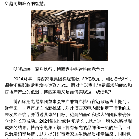
穿越周期峰谷的智慧。
明晰战略，聚焦执行，博西家电构建持续竞争力
2024财年，博西家电集团实现营收153亿欧元，同比增长3%，
调整汇率影响后则增长达到7.5%。面对全球家电消费需求的疲软和
房地产产业的低迷，博西家电又是如何实现这一成绩呢?
博西家用电器集团董事会主席兼首席执行官迈致远博士提到，
近年来，世界市场面临新挑战，对此博西家电内部制定了清晰的未
来发展路线，并通过具体的目标、稳健的基础和强大的团队来确保
企业的长期成功。2024集团业绩恢复增长，就是这一增长战略显现
成效的结果。博西家电集团旗下拥有领先的品牌和一流的产品，可
以激发消费热情，助力提升消费者家居生活品质和幸福感，同时也