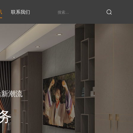
讯
联系我们
鞋柜系列
衣柜系列
家具定制厂家
发展历程
衣帽间
活新潮流
务