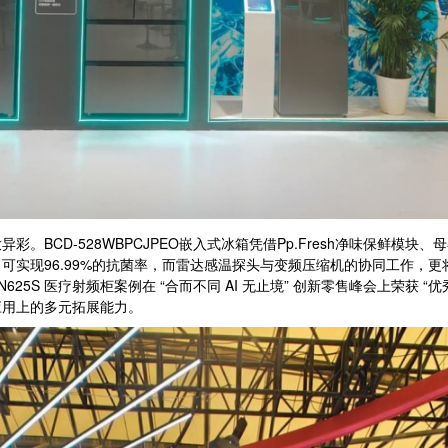
CD-528WBPCJPEO嵌入式冰箱凭借Pp.Fresh净味保鲜模块
实现96.99%的抗菌率，而雷达感温探头与变频压缩机的协同工作，更
N625S 医疗射频柜案例在 “合而不同 AI 无止境” 创新零售峰会上荣获
应用上的多元拓展能力。