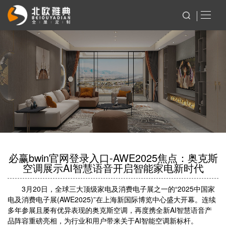
必赢bwin官网登录入口-AWE2025焦点：奥克斯
空调展示AI智慧语音开启智能家电新时代
3月20日，全球三大顶级家电及消费电子展之一的“2025中国家
电及消费电子展(AWE2025)”在上海新国际博览中心盛大开幕。连续
多年参展且屡有优异表现的奥克斯空调，再度携全新AI智慧语音产
品阵容重磅亮相，为行业和用户带来关于AI智能空调新标杆。