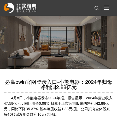
必赢bwin官网登录入口-小熊电器：2024年归母
净利润2.88亿元
4月8日，小熊电器发布2024年报。报告显示，2024年营业收入
47.58亿元，同比增长0.98%;归属于上市公司股东的净利润2.88亿
元，同比下降35.37%;基本每股收益1.86元/股。公司拟向全体股东
每10股派发现金红利10元(含税)。