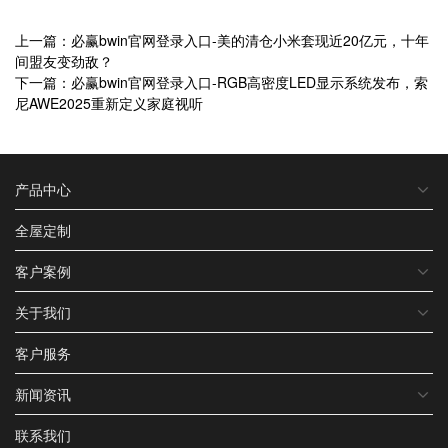
上一篇：必赢bwin官网登录入口-美的清仓小米套现近20亿元，十年
间盟友变劲敌？
下一篇：必赢bwin官网登录入口-RGB高密度LED显示系统发布，索
尼AWE2025重新定义家庭视听
产品中心
全屋定制
客户案例
关于我们
客户服务
新闻资讯
联系我们