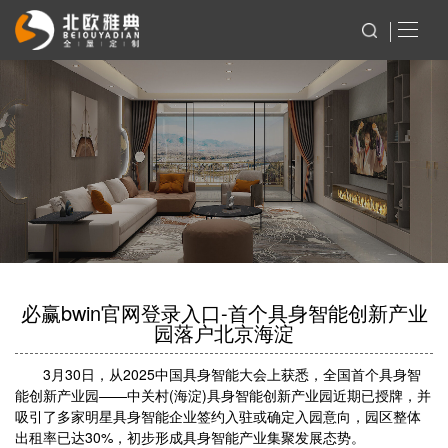
必赢bwin官网登录入口-首个具身智能创新产业
园落户北京海淀
3月30日，从2025中国具身智能大会上获悉，全国首个具身智
能创新产业园——中关村(海淀)具身智能创新产业园近期已授牌，并
吸引了多家明星具身智能企业签约入驻或确定入园意向，园区整体
出租率已达30%，初步形成具身智能产业集聚发展态势。