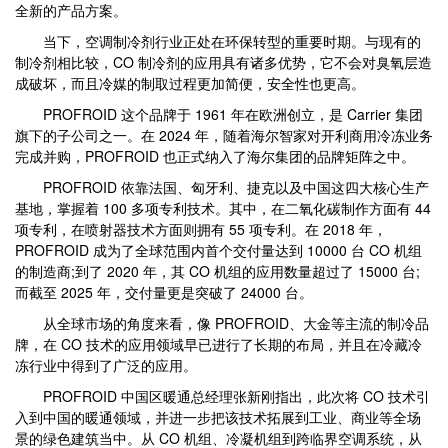
全新的产品方案。
当下，空调制冷剂行业正处在环保转型的重要时期。与现有的
制冷剂相比较，CO 制冷剂的应用具有诸多优势，它不会对臭氧层造
成破坏，而且冷媒的制取过程更加简便，安全性也更高。
PROFROID 这个品牌于 1961 年在欧洲创立，是 Carrier 集团
旗下的子公司之一。在 2024 年，随着海尔智家对开利商用冷冻业务
完成并购，PROFROID 也正式纳入了海尔集团的品牌矩阵之中。
PROFROID 依靠法国、匈牙利、捷克以及中国这四大核心生产
基地，掌握着 100 多项专利技术。其中，在二氧化碳制作方面有 44
项专利，在喷射器技术方面则拥有 55 项专利。在 2018 年，
PROFROID 成为了全球范围内首个交付量达到 10000 台 CO 机组
的制造商;到了 2020 年，其 CO 机组的应用数量超过了 15000 台;
而截至 2025 年，交付量更是突破了 24000 台。
从全球市场的角度来看，像 PROFROID、大金等主流的制冷品
牌，在 CO 技术的应用领域早已进行了长期的布局，并且在冷藏冷
冻行业中得到了广泛的应用。
PROFROID 中国区暖通总经理张新刚指出，此次将 CO 技术引
入到中国的暖通领域，并进一步把该技术拓展到工业、商业等全场
景的绿色建筑当中。从 CO 机组、冷凝机组到跨临界空调系统，从