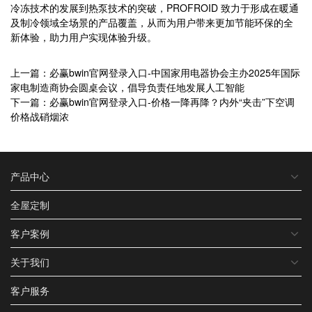
冷冻技术的发展到热泵技术的突破，PROFROID 致力于形成在暖通
及制冷领域全场景的产品覆盖，从而为用户带来更加节能环保的全
新体验，助力用户实现体验升级。
上一篇：必赢bwin官网登录入口-中国家用电器协会主办2025年国际
家电制造商协会圆桌会议，倡导负责任地发展人工智能
下一篇：必赢bwin官网登录入口-价格一降再降？内外“夹击”下空调
价格战硝烟浓
产品中心
全屋定制
客户案例
关于我们
客户服务