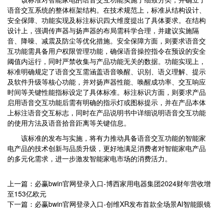
语音交互系统的整体框架结构。在技术规范上，标准从结构设计、
安全保障、功能实现及标注标识四大维度提出了具体要求。在结构
设计上，强调传声器与扬声器的布局需科学合理，并建议实施隔
音、降噪、减震及防尘等优化措施。安全保障方面，则要求语音交
互功能需具备用户权限管理功能，确保语音操控指令在预设的安全
阈值内运行，同时严禁收集与产品功能无关的数据。功能实现上，
标准明确规定了语音交互需涵盖语音唤醒、识别、语义理解、提示
及软件升级等核心功能，并对扬声器性能、唤醒成功率、交互响应
时间等关键性能指标设定了具体标准。标注标识方面，则要求产品
启用语音交互功能后需有明确的指示灯或图标提示，并在产品本体
上标注语音交互标志，同时在产品说明书中详细说明语音交互功能
的使用方法及语音拾音距离等关键信息。
该标准的发布与实施，将有力推动具备语音交互功能的智能家
电产品的技术创新与品质升级，更好地满足消费者对智能家电产品
的多元化需求，进一步激发智能家电市场的消费活力。
上一篇：必赢bwin官网登录入口-博西家用电器集团2024财年营收增
至153亿欧元
下一篇：必赢bwin官网登录入口-创维XR发布首款全场景AI智能眼镜