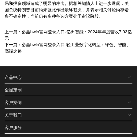
易和投资领域造成了明显的冲击。据相关知情人士进一步透露，美
国总统特朗普目前尚未就此作出最终裁决，并表示相关讨论尚存诸
多不确定性，当前仍有多种备选方案处于审议阶段。
上一篇：必赢bwin官网登录入口-亿田智能：2024年年度营收7.03亿
元
下一篇：必赢bwin官网登录入口-轻工业数字化转型：绿色、智能、
高端之路
产品中心
全屋定制
客户案例
关于我们
客户服务