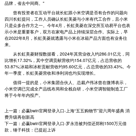
品牌，省去中间商。"
曾有投资者在互动平台就长虹跟小米空调是否有合作的问题向
四川长虹提问，工作人员确认长虹美菱与小米有代工合作，且小米
只是众多合作方之一。今年4月，长虹美菱在深交所互动易平台也表
示小米是重要客户，双方在家电产品上持续深层合作。实际上，早
在2022年8月，长虹美菱就透露与小米在冰箱产品方面也有业务往
来。
从长虹美菱财报数据看，2024年其营业收入约286.01亿元，同
比增长17.32%，其中空调贡献营收约154.07亿元，占总营收的
53.87%;冰箱和冰柜贡献营收约95.60亿元，占总营收的33.43%。今
年一季度，长虹美菱营收和净利润也均实现增长。
值得一提的是，小米集团合伙人、总裁卢伟冰曾在微博表示，
小米空调已完成全产品线布局和全栈自研，小米空调智能制造工厂
将于今年年内投产。
上一篇：必赢bwin官网登录入口-上海“五五购物节”迎六周年盛典 消
费升级再创新高
下一篇：必赢bwin官网登录入口-罗永浩被判偿还郑刚1500万元借
款，锤子科技：已提起上诉