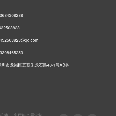
684308288
32503823
32503823@qq.com
308465253
圳市龙岗区五联朱龙石路48-1号AB栋
价格、
客厅柜全屋定制、