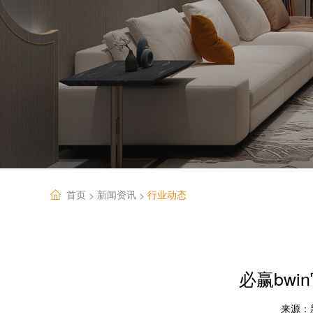
首页
新闻资讯
行业动态
>
>
必赢bw
来源：