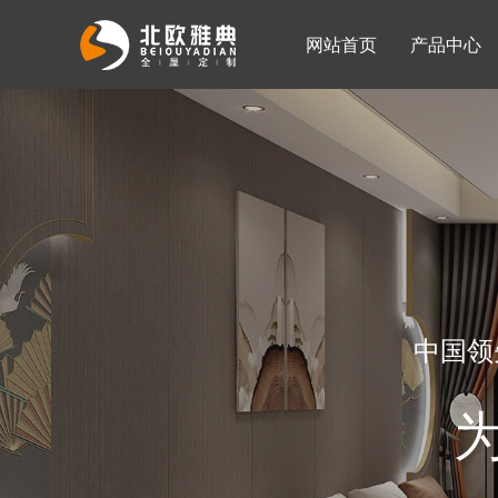
网站首页
产品中心
入墙整体衣柜
移门系列
公司简介
公司新闻
客厅柜
中国领