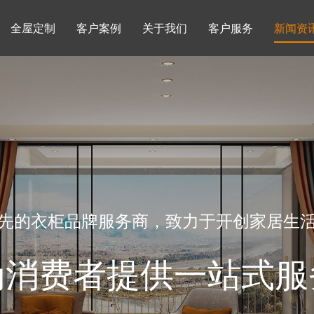
全屋定制
客户案例
关于我们
客户服务
新闻资
书柜系列
酒柜系列
企业文化
行业动态
书房
榻榻米房
品牌理念
产品知识
先的衣柜品牌服务商，致力于开创家居生
为消费者提供一站式服