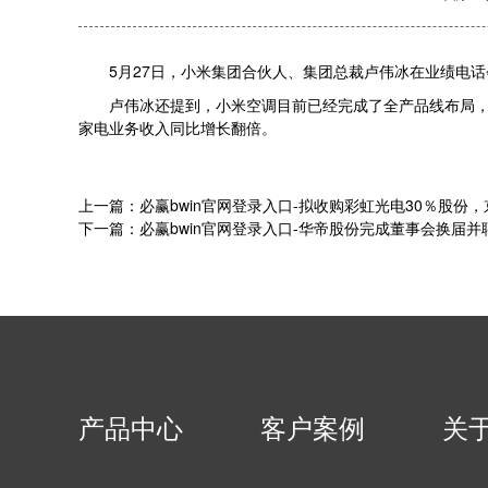
5月27日，小米集团合伙人、集团总裁卢伟冰在业绩电话会
卢伟冰还提到，小米空调目前已经完成了全产品线布局，并
家电业务收入同比增长翻倍。
上一篇：必赢bwin官网登录入口-拟收购彩虹光电30％股份，
下一篇：必赢bwin官网登录入口-华帝股份完成董事会换届
产品中心
客户案例
关