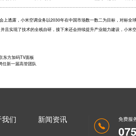
上透露，小米空调业务以2030年在中国市场数一数二为目标，对标全
且实现了技术的全栈自研，接下来还会持续提升产业能力建设，小米空
京东方加码TV面板
并聘任新一届高管团队
于我们
新闻资讯
免费服
07