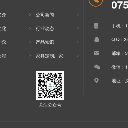
07
简介
公司新闻
手机：13
文化
行业动态
Q Q：34
理念
产品知识
邮箱：34
历程
家具定制厂家
微信：13
地址：深
关注公众号