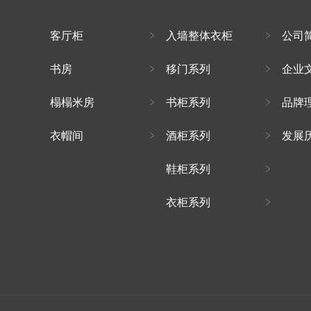
客厅柜
入墙整体衣柜
公司
书房
移门系列
企业
榻榻米房
书柜系列
品牌
衣帽间
酒柜系列
发展
鞋柜系列
衣柜系列