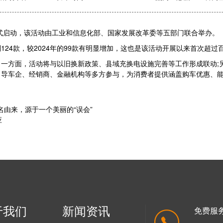
正式启动，该活动由工业和信息化部、国家发展改革委等五部门联合举办。
4款，较2024年的99款有明显增加，这也是该活动开展以来首次超过
方面，活动将与以旧换新政策、县域充换电设施完善等工作形成联动;
引导车企、经销商、金融机构等多方参与，为消费者提供涵盖购车优惠、
名由来，源于一个美丽的“误会”
应
于我们
新闻资讯
免费服