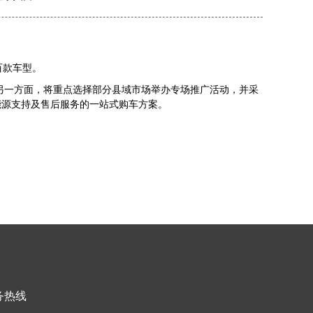
百款车型。
另一方面，将重点选择部分县域市场举办专场推广活动，并采
能源支持及售后服务的一站式购车方案。
务热线