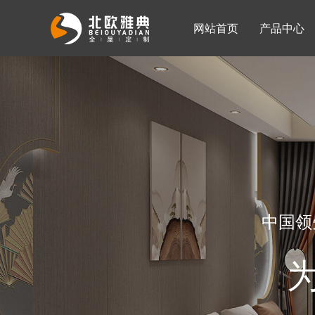
网站首页
产品中心
入墙整体衣柜
移门系列
公司简介
公司新闻
客厅柜
中国领