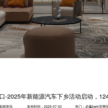
入口-2025年新能源汽车下乡活动启动，1
新闻资讯
发布时间：2025-07-03
热门：
必赢bwin官网