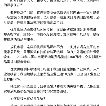
的源泉何在?
要解答这个问题，首先需要明确优质供给的内涵——它可以是
一场震撼心灵的视听盛宴，也可以是一段返璞归真的田园栖居，还
可以是一件提升生活效率的智能家居产品……
优质供给绝非奢侈品的同义词，而是能够精准满足消费需求，
契合数字化、环保化、健康化发展潮流，真正提升生活品质、增强
获得感的商品与服务。
放眼市场，这样的优质商品层出不穷——支持多语言交互的智
能家居系统、采用恒温科技的智能羽绒服、助力户外运动的外骨骼
设备……2024年，国内市场新增消费品类超2100万种，众多创新产
品赢得消费者青睐。
优质供给的持续涌现，得益于我国日益完善的产业体系。从产
业规模看，我国规模以上消费品企业已达18万家，占全国工业企业
总数的38%。
持续优化供给质量，既是激发消费潜力的关键举措，也是企业
实现从规模扩张向质量提升转型的重要路径。
如何持续丰富优质供给?
关键在于实现需求牵引与供给创新的良性互动。企业既要精准