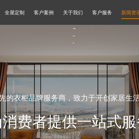
全屋定制
客户案例
关于我们
客户服务
新闻资
书柜系列
酒柜系列
企业文化
行业动态
书房
榻榻米房
品牌理念
产品知识
先的衣柜品牌服务商，致力于开创家居生
为消费者提供一站式服