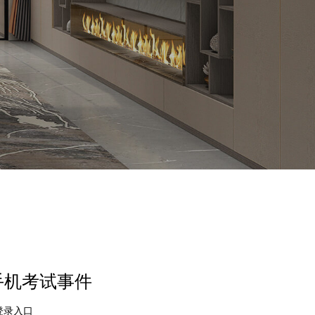
手机考试事件
登录入口