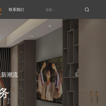
讯
联系我们
鞋柜系列
衣柜系列
家具定制厂家
发展历程
衣帽间
活新潮流
务