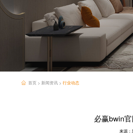
首页
新闻资讯
行业动态
>
>
必赢bwi
来源：