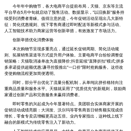
今年年中购物节，各大电商平台提前布局，天猫、京东等主流
平台早在5月中旬就启动了预售活动。数据显示，"以旧换新"服务持
续受到消费者青睐。值得注意的是，今年促销活动呈现出几大新特
征：简化优惠规则、线下零售商通过即时配送等新模式参与活动、
人工智能技术助力商家运营等创新举措，有效激发了市场活力。
创新举措优化消费体验
本次购物节呈现多重亮点，通过延长促销周期、简化活动规
则、拓展销售渠道等方式提升用户体验。主要电商平台纷纷调整促
销策略：天猫取消凑单改为直接降价;抖音延续"直降折扣"模式;拼多
多承诺提供超额优惠;谦寻控股推出"一口价"限时抢购服务。这些改
变使购物流程更加简便透明。
同时，部分平台优化了流量分配机制，从单纯比拼价格转向注
重商品质量和服务水平。天猫就采用了"优质优先"的新规则，鼓励商
家通过创新产品和完善服务来赢得消费者。
即时零售的兴起成为今年显著特点。美团联合实体商家开展的
促销活动成绩亮眼：大润发、沃尔玛等零售商首日销售额实现成倍
增长，零食专卖店增幅更高达五倍。业内专家指出，这种线上线下
融合的新模式为传统零售注入了新动力。