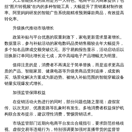
人工智能技术的应用是另一大特色。电商平台为商家提供了包
括"图片转视频"在内的多种智能工具，大幅提升了营销素材制作效
率。阿里妈妈研发的智能广告系统能精准预测爆款商品，有效提高
转化率。
升级换代推动市场增长
政策补贴与平台优惠的双重刺激下，家电更新需求显著增长。
数据显示，参与补贴活动的家电数码品类销售额较去年大幅提升，
多个知名品牌成交额突破亿元。苏宁易购报告显示，活动启动后以
旧换新订单同比增长近七成，其中高端电子产品增幅尤为明显。
值得注意的是，消费者不再满足于简单替换，而是追求更高品
质的产品。智能家居、健康电器等升级类商品受到追捧，成套购
买、场景化解决方案成为新趋势。被纳入补贴范围的智能穿戴设备
销量实现爆发式增长。
加强监管保障权益
在促销活动火热进行的同时，部分问题也随之显现：虚假宣
传、以次充好、优惠套路等乱象时有发生。多地消费者权益保护机
构联合发布提示，建议理性消费，警惕营销话术。
市场监管部门近期向电商平台发出合规指引，要求防范价格歧
视、虚假交易等违规行为，特别强调要加强对直播带货的监督管