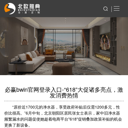
必赢bwin官网登录入口-“618”大促诸多亮点，激
发消费热情
“原价近1700元的净水器，享受政府补贴后仅需1200多元，性
价比很高。”6月中旬，北京朝阳区居民张女士表示，家中旧净水器
频繁漏水的问题促使她趁着电商平台"618"促销叠加政策补贴的机会
更换了新设备。