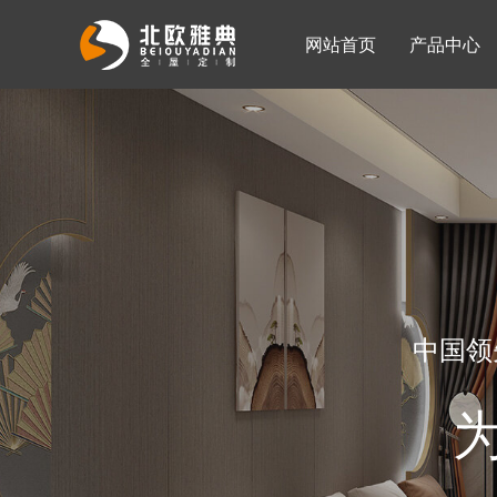
网站首页
产品中心
入墙整体衣柜
移门系列
公司简介
公司新闻
客厅柜
中国领