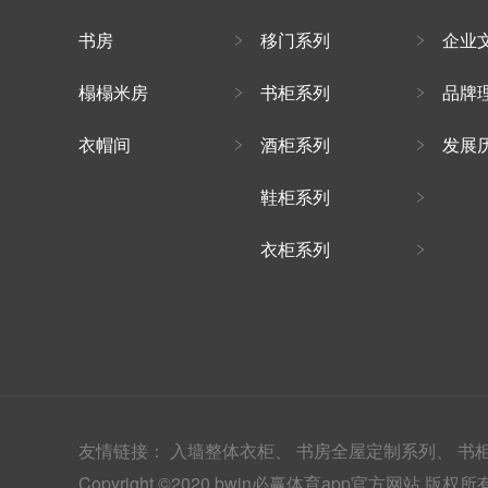
书房
移门系列
企业
榻榻米房
书柜系列
品牌
衣帽间
酒柜系列
发展
鞋柜系列
衣柜系列
友情链接：
入墙整体衣柜、
书房全屋定制系列、
书
Copyright ©2020 bwin必赢体育app官方网站 版权所