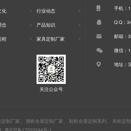
手机：13
文化
行业动态
Q Q：34
理念
产品知识
邮箱：34
历程
家具定制厂家
微信：13
地址：深
关注公众号
柜定制厂家、
酒柜全屋定制厂家、
鞋柜全屋定制系列、
衣柜定制
有
粤ICP备17033244号-1