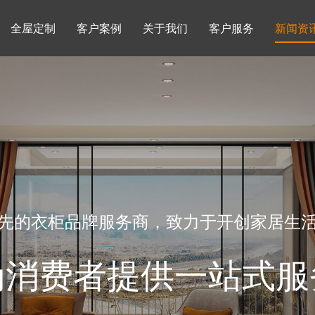
全屋定制
客户案例
关于我们
客户服务
新闻资
书柜系列
酒柜系列
企业文化
行业动态
书房
榻榻米房
品牌理念
产品知识
先的衣柜品牌服务商，致力于开创家居生
为消费者提供一站式服