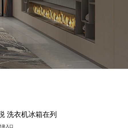
税 洗衣机冰箱在列
登录入口