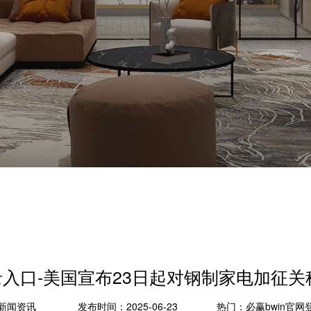
登录入口-美国宣布23日起对钢制家电加征关
新闻资讯
发布时间：2025-06-23
热门：
必赢bwin官网