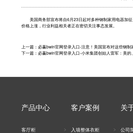
美国商务部宣布将自6月23日起对多种钢制家用电器加征关
价格上涨，行业利益相关者正在密切关注事态发展。
上一篇：必赢bwin官网登录入口-注意！美国宣布对这些钢制
下一篇：必赢bwin官网登录入口-小米集团创始人雷军：美
产品中心
客户案例
关
客厅柜
入墙整体衣柜
公司