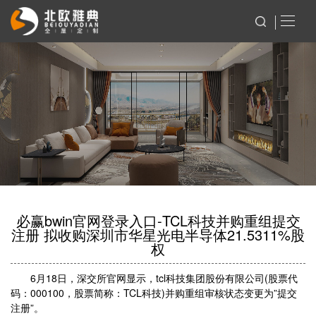
必赢bwin官网登录入口-TCL科技并购重组提交
注册 拟收购深圳市华星光电半导体21.5311%股
权
6月18日，深交所官网显示，tcl科技集团股份有限公司(股票代
码：000100，股票简称：TCL科技)并购重组审核状态变更为”提交
注册”。