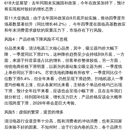
618大促展望：去年同期未实施国补政策，今年在政策加持下，预计
将实现相对较好的增长态势；
双11大促挑战：由于去年国补政策自9月底开始实施，推动四季度市
场基数显著抬升（同比增长46.2%）。今年四季度在面临高基数效应
和年末消费需求疲软的双重压力下，市场存在下行风险。
风险4：产品价格下降风险不可忽视
分品类来看，清洁电器三大核心品类，其中，吸尘器均价大幅下
降，一季度同比下滑21%，这种降价趋势至少会持续到9月底，一方
面，来源于抖音渠道占比的增长，但客单价整体较低，另一方面，
传统电商价格下滑明显，以新兴的基站集尘吸尘器为例，一季度线
上单价同比下滑14%。尽管洗地机降幅有所收窄，一季度同比仅个
位数下滑5.4%，但全年来看，仍然呈现下滑趋势。扫地机器人一季
度均价略有上涨，但从各家对比来看，主销各个单品价格均已出现
下滑，预计全年拉平来看，应该也会呈现小幅下滑，且在去年我们
就分析过，待到国补结束，增长压力巨大，产品价格应该会大概率
出现跨度下滑，2026年将会是巨大考验。
风险5：虚假的繁荣，退货的增多
清洁电器行业退货率十分高，既有消费者的冲动消费，也有买回家
后体验不好的因素。不知何时，迫于行业内卷的压力，各个品牌方