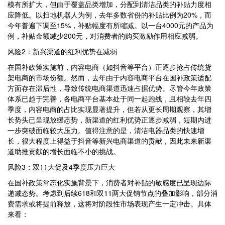
模有所扩大，但由于覆盖品类增加，分配到清洁品类的补贴力度相
应降低。以扫地机器人为例，去年多数省份的补贴比例为20%，而
今年普遍下调至15%，补贴幅度有所缩减。以一台4000元的产品为
例，补贴金额减少200元，对消费者的购买激励作用相应减弱。
风险2：新兴渠道的红利优势在减弱
在国补政策实施前，内容电商（如抖音等平台）正逐步抢占传统货
架电商的市场份额。然而，去年由于内容电商平台在国补政策适配
方面存在滞后性，导致传统电商渠道迅速占据优势。尽管今年政策
体系已趋于完善，各电商平台基本处于同一起跑线，且相较去年四
季度，内容电商的占比实现显著提升，但若从更长周期观察，其增
长势头已呈现放缓态势，新渠道的红利优势正逐步减弱，短期内进
一步突破面临较大压力。值得注意的是，清洁电器品类的快速增
长，很大程度上得益于抖音等新兴电商渠道的贡献，因此未来新渠
道助推贡献的增长面临不小的挑战。
风险3：双11大促及4季度压力巨大
在国补政策常态化实施背景下，消费者对补贴的敏感度已呈现边际
递减态势。考虑到后续618和双11两大促销节点的叠加影响，部分消
费需求或将提前释放，这将对阶段性市场表现产生一定冲击。具体
来看：