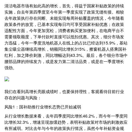
清洁电器市场有如此高的增长，首先，得益于国家补贴政策的持续
实施，自去年第四季度至今年第一季度实现了政策无缝衔接。相较
去年政策执行存在间断、未能实现每周补贴覆盖的情况，今年随着
政策条件的放宽，已基本实现每日均可享受国家补贴优惠；在政策
适配性方面，今年更加宽松，消费者购买更加便利，在电商平台不
需要领取额度，下单付款时直接可以抵扣优惠。其次，细分市场发
力迅猛，今年一季度洗地机器人在线上的占比已经达到15.9%，基站
集尘吸尘器继续高增长，销额同比增长315%，擦窗机器人搭乘国补
红利，加之降价刺激，同比增幅达到43.3%。最后，各个细分市场中
腰部品牌的持续发力，或是发力第二清洁品类，或是在一季度增长
强劲。
我们在看到高增长亮眼成绩时，也要保持理性，客观看待目前行业
存在的问题与风险：
风险1：国补助推行业增长态势已开始减弱
从行业增长数据来看，去年四季度同比增长46.2%，而今年一季度同
比增长32.3%，增速呈现放缓趋势，表明补贴政策对市场的刺激效应
有所减弱。对比去年与今年的政策执行情况，虽然今年补贴资金规