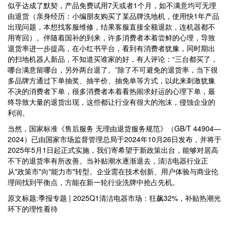
似乎达成了默契，产品免费试用7天或者1个月，如不满意均可无理
由退货（亲身经历：小编朋友购买了某品牌洗地机，使用快1年产品
出现问题，本想找客服维修，结果客服直接全额退款，连机器都不
用寄回）。伴随着国补的到来，许多消费者本着尝鲜的心理，导致
退货率进一步提高，在小红书平台，看到有消费者犹豫，同时期出
的扫地机器人新品，不知道买谁家的好，有人评论：“三台都买了，
哪台满意留哪台，另外两台退了。”除了不可避免的退货率，当下很
多品牌方通过下单抽奖、抽半价、抽免单等方式，以此来刺激犹豫
不决的消费者下单，很多消费者本着看热闹求好运的心理下单，最
终导致大量的退货出现，这些都让行业有很大的泡沫，侵蚀企业的
利润。
当然，国家标准《售后服务 无理由退货服务规范》（GB/T 44904—
2024）已由国家市场监督管理总局于2024年10月26日发布，并将于
2025年5月1日起正式实施，我们寄希望于新政策出台，能够对居高
不下的退货率有所改善。当补贴潮水逐渐退去，清洁电器行业正
从"政策市"向"能力市"转型。企业需在技术创新、用户体验与商业伦
理间找到平衡点，方能在新一轮行业洗牌中抢占先机。
原文标题:季报专题 | 2025Q1清洁电器市场：狂飙32%，补贴热潮光
环下的理性看待