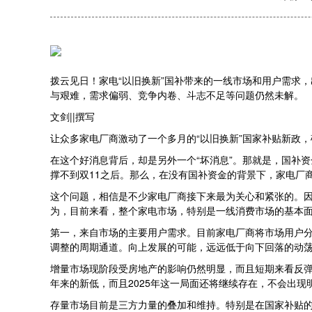
拨云见日！家电“以旧换新”国补带来的一线市场和用户需求
与艰难，需求偏弱、竞争内卷、斗志不足等问题仍然未解。
文剑||撰写
让众多家电厂商激动了一个多月的“以旧换新”国家补贴新政
在这个好消息背后，却是另外一个“坏消息”。那就是，国补资
撑不到双11之后。那么，在没有国补资金的背景下，家电厂
这个问题，相信是不少家电厂商接下来最为关心和紧张的。
为，目前来看，整个家电市场，特别是一线消费市场的基本
第一，来自市场的主要用户需求。目前家电厂商将市场用户分
调整的周期通道。向上发展的可能，远远低于向下回落的动
增量市场现阶段受房地产的影响仍然明显，而且短期来看反弹
年来的新低，而且2025年这一局面还将继续存在，不会出现
存量市场目前是三方力量的叠加和维持。特别是在国家补贴