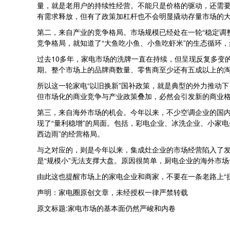
量，就是老用户的持续性经营。不能只是价格的驱动，还需要
有需求释放，但有了政策加杠杆也不会明显撬动存量市场的
第二，来自产业的竞争格局。市场规模已经处在一轮“稳定调
竞争格局，就知道了“大鱼吃小鱼、小鱼吃虾米”的生态循环，
过去10多年，家电市场的洗牌一直在持续，但呈现反复多变
期。整个市场上的品牌商数量、零售商至少还有五成以上的淘
所以这一轮家电“以旧换新”国补政策，就是典型的外力推动
但市场化的商业竞争与产业政策叠加，必然会引发新的商业
第三，来自海外市场的机会。今年以来，不少空调企业的国
现了“量利稳增”的局面。包括，彩电企业、冰洗企业、小家
西边雨”的经营格局。
与之对应的，则是今年以来，集成灶企业的市场经营陷入了
是“规模小”无法支撑大盘。原因很简单，厨电企业的海外市
由此这也提醒市场上的家电企业和商家，不要在一条老路上“
声明：家电圈原创文章，未经授权一律严禁转载
原文标题:家电市场的基本面仍然严峻和内卷