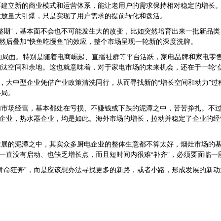
建立新的商业模式和运营体系，能让老用户的需求保持相对稳定的增长。
大放量大引爆，只是实现了用户需求的提前转化和盘活。
整期”，基本面不会也不可能发生大的改变，比如突然培育出来一批新品
然后叠加“快鱼吃慢鱼”的效应，整个市场呈现一轮新的深度洗牌。
的局面。特别是随着电商崛起、直播社群等平台活跃，家电品牌和家电零
汰空间和余地。这也就意味着，对于家电市场的未来机会，还在于一轮“
下，大中型企业凭借产业政策清洗同行，从而寻找新的“增长空间和动力”
格局。
内市场经营，基本都处在亏损、不赚钱或下跌的泥潭之中，苦苦挣扎。不
电企业，热水器企业，均是如此。海外市场的增长，拉动并稳定了企业的经
发展的泥潭之中，其实众多厨电企业的整体生意都不算太好，烟灶市场的
场一直没有启动、也缺乏增长点，而且短时间内很难“补齐”，必须要面临
拼命狂奔”，而是应该想办法寻找更多的新路，或者小路，形成发展的新