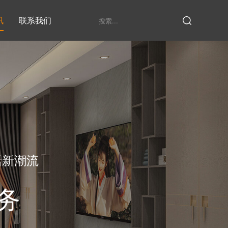
讯
联系我们
鞋柜系列
衣柜系列
家具定制厂家
发展历程
衣帽间
活新潮流
务