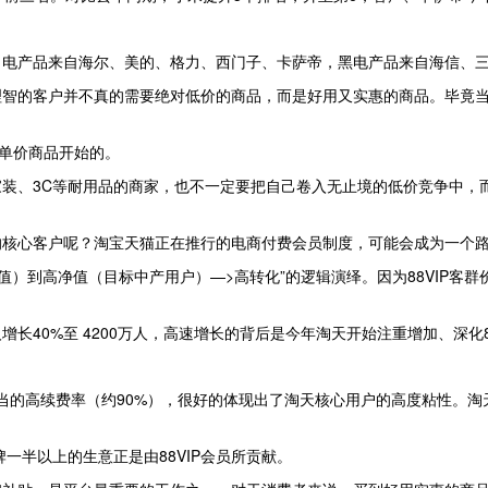
白电产品来自海尔、美的、格力、西门子、卡萨帝，黑电产品来自海信、
理智的客户并不真的需要绝对低价的商品，而是好用又实惠的商品。毕竟
客单价商品开始的。
装、3C等耐用品的商家，也不一定要把自己卷入无止境的低价竞争中，
的核心客户呢？淘宝天猫正在推行的电商付费会员制度，可能会成为一个
0 淘气值）到高净值（目标中产用户）—>高转化”的逻辑演绎。因为88VI
0万人增长40%至 4200万人，高速增长的背后是今年淘天开始注重增加、深化
co会员相当的高续费率（约90%），很好的体现出了淘天核心用户的高度粘
牌一半以上的生意正是由88VIP会员所贡献。