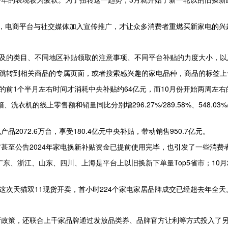
，电商平台与社交媒体加入宣传推广，才让众多消费者重燃买新家电的兴
涉及的类目、不同地区补贴领取的注意事项、不同平台补贴的力度大小，
，跳转到相关商品的专属页面，或者搜索感兴趣的家电品种，商品的标签
的前1个半月左右时间才消耗中央补贴约64亿元，而10月份开始两周左右的
的线上零售额和销量同比分别增296.27%/289.58%、548.03%/273.
产品2072.6万台，享受180.4亿元中央补贴，带动销售950.7亿元。
甚至公告2024年家电换新补贴资金已提前使用完毕，也引发了一些消费
东、浙江、山东、四川、上海是平台上以旧换新下单量Top5省市；10月2
这次天猫双11现货开卖，首小时224个家电家居品牌成交已经超去年全天
政策，还联合上千家品牌通过发放品类券、品牌官方让利等方式投入了另