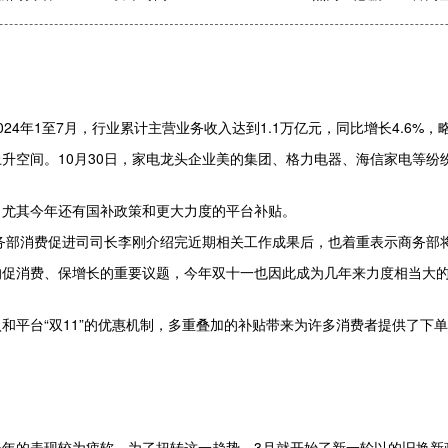
4年1至7月，行业累计主营业务收入达到1.1万亿元，同比增长4.6%，
升空间。10月30日，家电龙头企业美的集团、格力电器、海信家电等纷
，尤其今年还有国补政策和更大力度的平台补贴。
务部消费促进司司长李刚介绍完近期相关工作成果后，也着重表示商务部将
的促消费、保增长的重要议题，今年双十一也因此成为几年来力度相当大
和平台“双11”的优惠机制，多重叠加的补贴带来为许多消费者提供了下
今年的表现较为疲软。为了扭转这一趋势，3月就开始了新一轮以的旧换新