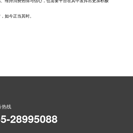
品、维持消费热情与信心，也需要平台在其中发挥出更加积极
情，如今正当其时。
务热线
55-28995088