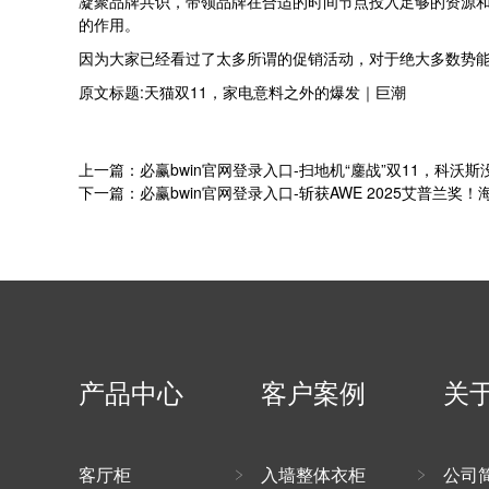
凝聚品牌共识，带领品牌在合适的时间节点投入足够的资源
的作用。
因为大家已经看过了太多所谓的促销活动，对于绝大多数势
原文标题:天猫双11，家电意料之外的爆发｜巨潮
上一篇：必赢bwin官网登录入口-扫地机“鏖战”双11，科沃斯
下一篇：必赢bwin官网登录入口-斩获AWE 2025艾普兰
产品中心
客户案例
关
客厅柜
入墙整体衣柜
公司