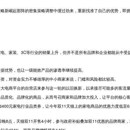
策略新崛起那阵的密集策略调整中缓过劲来，重新找准了自己的优势，即
电、家装、3C等行业的销量上升，但并不是所有品牌和企业都能从中受
占据优势，也让一级能效产品的渗透率继续提高。
垫资，对资金实力不够雄厚的中小商家来说，门槛和风险都比较高。
过大电商平台的自营店来参与这一轮的以旧换新，以承接尽可能多的客流
给品质化、品牌化的商品，从而号召商家和品牌加大投入，让平台的核心
叠加400元家电行业品类券，让今年双11天猫上的家电商品的优惠力度低
日晚8点，天猫双11开售4小时，参与政府补贴叠加双11优惠的品牌商家，