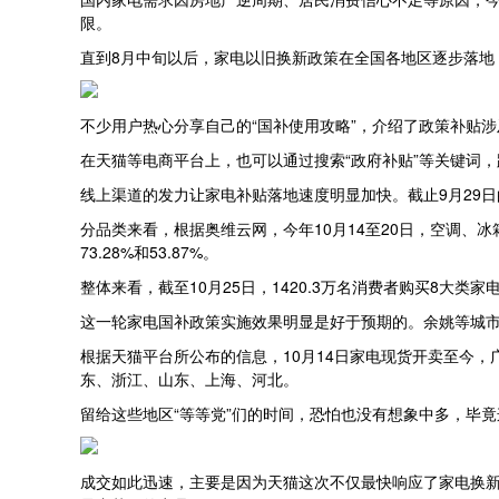
限。
直到8月中旬以后，家电以旧换新政策在全国各地区逐步落地
不少用户热心分享自己的“国补使用攻略”，介绍了政策补贴
在天猫等电商平台上，也可以通过搜索“政府补贴”等关键词
线上渠道的发力让家电补贴落地速度明显加快。截止9月29日
分品类来看，根据奥维云网，今年10月14至20日，空调、冰箱、洗衣机
73.28%和53.87%。
整体来看，截至10月25日，1420.3万名消费者购买8大类家电
这一轮家电国补政策实施效果明显是好于预期的。余姚等城市
根据天猫平台所公布的信息，10月14日家电现货开卖至今，广
东、浙江、山东、上海、河北。
留给这些地区“等等党”们的时间，恐怕也没有想象中多，毕竟
成交如此迅速，主要是因为天猫这次不仅最快响应了家电换新