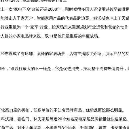
业424%，家装品牌增幅领先146%。
一次“家电下乡”政策还是2008年，那时候很多国人还没用过甚至都没
能够走入千家万户，智能家用产品的代表品牌追觅、科沃斯也冲上了天猫双
行业重组为一个“家享”行业，按家场景来重新规划行业运营和营销的动
人群的小家电品牌来说，双11是他们最重要的年度战场。
已经布置成了有床铺、桌椅的家居场景，店铺主播除了介绍、演示产品的
那样，“跟以往最大的不一样是，它是促进消费，拉动整个消费热情提升
了较高力度的折扣，低客单价的不知名品牌商品，优势反而没那么明显。
、科沃斯、喜临门、林氏家居等近20个知名家电家居品牌销量就快速破亿
下前三名。对比去年同期，小米提升3个排名，升至第6，容声、卡萨帝今年