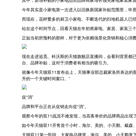
其中，新增补贴的小家电品类品牌商家增长领先家电家装家居行
今年其实是小家电第一次进入以旧换新国家补贴范围里，毕竟上
而现在，花样繁多的厨卫小家电、不断迭代的扫地机器人已经
站在这个时间节点，回看天猫在年初将家电、家居、家装三个
正如当初所预料的那样，对于更为依赖场景化营销和核心消费
现在走进追觅、科沃斯的天猫旗舰店直播间，会看到背景都
台、品牌补贴，这对于消费者有相当的吸引力。
就像今年天猫双11发布会上，天猫事业部总裁家洛所表达的
升的一个关键时间窗口。”
促“消”
品牌和平台正在从促销走向促“消”。
观察今年的双11战况不难发现，当高客单价的品牌商品出现
如今年天猫双11开售首个小时，海尔、美的、小天鹅、戴森
天猫双11第一阶段，大家电品牌里，海尔、美的、小天鹅拿