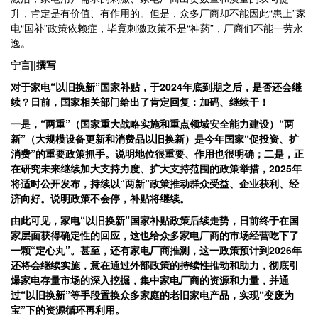
升，肯定是有价值、有作用的。但是，众多厂商却不能因此“患上”家
电“国补”政策依赖症，毕竟刺激政策不是“神药”，厂商们不能一劳永
逸。
宁言||撰写
对于家电“以旧换新”国家补贴，于2024年底到期之后，是否还会继
续？日前，国家相关部门给出了肯定回复：加码、继续干！
一是，“两重”（国家重大战略实施和重点领域安全能力建设）“两
新”（大规模设备更新和消费品以旧换新）是今年国家“促投资、扩
消费”的重要政策抓手。说明地位很重要、作用也很明确；二是，正
在研究未来继续加大支持力度、扩大支持范围的政策举措，2025年
将适时公开发布，持续以“两新”政策推动群众受益、企业获利、经
济向好。说明政策不会停，补贴将继续。
由此可见，家电“以旧换新”国家补贴政策后续走势，日前终于在国
家层面获得确定性的回应，这也给众多家电厂商的市场经营吃下了
一颗“定心丸”。甚至，还有家电厂商推测，这一政策预计到2026年
还将会继续实施，意在通过外部政策的持续性推动和助力，彻底引
爆家电存量市场的深入挖掘，集中家电厂商的资源和力量，并通
过“以旧换新”等手段置换众多家庭的老旧家电产品，实现“变废为
宝”下的资源循环再利用。