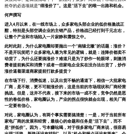
抢夺的必选项就是
“得涨价了”。这是“活下去”的唯一出路和机会。
何声撰写
进入4月以来，在一线市场上，众多家电头部企业的低价格激战正
酣，特别是头部空调企业的主销产品，价格战已经打到千元左右，
让整个产业和市场陷入一片寂静和震惊之中。
此时此刻，为什么家电圈却要抛出一个“南辕北辙”的话题：涨价？
不是开玩笑吧？众多家电人最为常见的逻辑，就是：连降价都卖不
动货了，为什么还要搞涨价？难道只是为了炒作一轮眼球，刺激消
费者提前购买和消费？或者一些家电企业实在没办法出货了，炒作
涨价逼着渠道商家提前打款多提货？
在市场下行、消费低迷，以及出货不畅的通道下，相信一大批家电
厂商，是不敢，更不可能涨价的，这是当前的市场现状和厂商经营
挑战。但是，这并不代表，接下来的市场一成不变，竞争仍然是恶
性的卷低价格，家电圈认为，产业的拐点很快就会出现，相关厂商
一定要有信心。
对此，家电圈认为，有两个事实需要搞清楚：一是，对于当前所有
家电厂商的发展和经营，最核心的命题和任务是“活下去”，而不
是“拼低价”。因为，亏本赚吆喝，对于很多家电厂商来说，很容易
出现“活路、新路还没有找到”，以及“机会和拐点还没有等来”，企