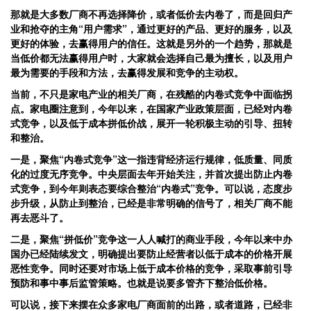
那就是大多数厂商不再选择降价，或者低价去内卷了，而是回归产
业和抢夺的主角“用户需求”，通过更好的产品、更好的服务，以及
更好的体验，去赢得用户的信任。这就是另外的一个趋势，那就是
当低价都无法赢得用户时，大家就会选择自己最为擅长，以及用户
最为需要的手段和方法，去赢得发展和竞争的主动权。
当前，不只是家电产业的相关厂商，在残酷的内卷式竞争中面临拐
点。家电圈注意到，今年以来，在国家产业政策层面，已经对内卷
式竞争，以及低于成本拼低价战，展开一轮积极主动的引导、扭转
和整治。
一是，聚焦“内卷式竞争”这一指违背经济运行规律，低质量、同质
化的过度无序竞争。中央层面去年开始关注，并首次提出防止内卷
式竞争，到今年则表态要综合整治“内卷式”竞争。可以说，态度步
步升级，从防止到整治，已经是非常明确的信号了，相关厂商不能
再去恶斗了。
二是，聚焦“拼低价”竞争这一人人喊打的商业手段，今年以来中办
国办已经陆续发文，明确提出要防止经营者以低于成本的价格开展
恶性竞争。同时还要对市场上低于成本价格的竞争，采取事前引导
预防和事中事后监管策略。也就是说要多管齐下整治低价格。
可以说，接下来摆在众多家电厂商面前的出路，或者道路，已经非