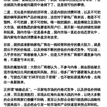
业就因为资金链问题而中途倒下了。这是很可怕的事情。
二是，无论是外部的经济环境，还是内部的消费环境，以及不可把
握的铜等原材料产品价格波动，这些对于家电厂商来说，都是不可
预料、不可把握，更不可控制。唯一能把握的，就是继续立足国内
大市场、瞄准熟悉的家电赛道和用户们，展开新一轮的持续性深耕
和拓展。国内市场一定是基本盘，国内市场一直处在动态变化中，
国内家电市场的消费基本盘没有改变。
目前，困扰或者影响家电厂商在一线经营和抢夺的最大阻力，就是
层出不穷的价格战，以及持续不断的拼低价内卷式竞争。可以说，
几乎所有的厂商都被卷入其中，但是几乎所有厂商都不愿意参与内
卷，不愿意亏本出货。
现实的尴尬却是：大部分厂商都认为，不参与内卷，就会面临被主
流市场淘汰出局的尴尬和风险。所以，很多厂商宁愿硬着头皮去内
卷，亏损也只能“打碎牙往肚子里咽”，也不敢轻易逃离内卷，去闯
出一条新路来。
正所谓“物极必反”。一旦家电市场的内卷式竞争，以及拼低价持续
上演，而且愈演愈烈，呈现从红海向血海大战的冲杀，让绝大多数
的企业和商家们都赚不到钱，甚至让头部企业都只能选择以战略性
亏损来战斗，这必然会引发一轮市场和产业快速迎来拐点和转机。