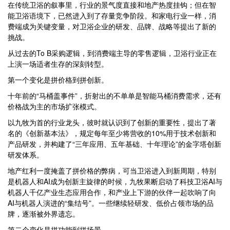
在传统卫浴的叙事里，行业的景气度直接和地产热度挂钩；但在智
能卫浴语境下，已然进入到了存量竞争阶段。和家电行业一样，消
费端成为关键变量，对卫浴企业的研发、品牌、战略等提出了新的
挑战。
从过去的To B采购逻辑，到消费端主导的零售逻辑，卫浴行业正在
上演一场适者生存的深刻转型。
第一个变化是拼价格到拼创新。
十年前的“马桶盖事件”，折射出的不单单是智能马桶消费需求，还有
价格战为主的市场扩张模式。
以九牧为首的行业龙头，彼时就认识到了创新的重要性，提出了著
名的《创新基本法》，规定每年至少将营收的10%用于技术创新和
产品研发，并构建了“三年应用、五年基础、十年理论”的金字塔创新
研发体系。
地产红利一度掩盖了拼价格的弊病，可当卫浴进入到新周期，特别
是机器人和AI成为创新主旋律的时候，九牧果断启动了科技卫浴AI与
机器人千亿产业生态应用合作，和产业上下游的伙伴一起吹响了向
AI与机器人演进的“集结号”。一些继续轻研发、低价占领市场的品
牌，逐渐被外界遗忘。
第二个变化是拼功能到拼场景。