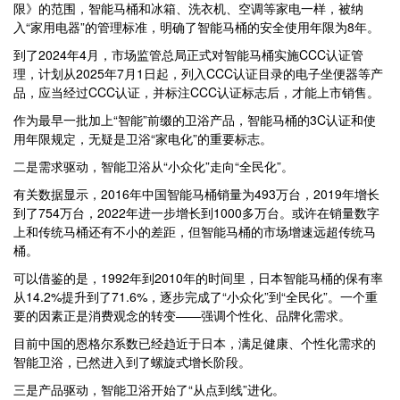
限》的范围，智能马桶和冰箱、洗衣机、空调等家电一样，被纳
入“家用电器”的管理标准，明确了智能马桶的安全使用年限为8年。
到了2024年4月，市场监管总局正式对智能马桶实施CCC认证管
理，计划从2025年7月1日起，列入CCC认证目录的电子坐便器等产
品，应当经过CCC认证，并标注CCC认证标志后，才能上市销售。
作为最早一批加上“智能”前缀的卫浴产品，智能马桶的3C认证和使
用年限规定，无疑是卫浴“家电化”的重要标志。
二是需求驱动，智能卫浴从“小众化”走向“全民化”。
有关数据显示，2016年中国智能马桶销量为493万台，2019年增长
到了754万台，2022年进一步增长到1000多万台。或许在销量数字
上和传统马桶还有不小的差距，但智能马桶的市场增速远超传统马
桶。
可以借鉴的是，1992年到2010年的时间里，日本智能马桶的保有率
从14.2%提升到了71.6%，逐步完成了“小众化”到“全民化”。一个重
要的因素正是消费观念的转变——强调个性化、品牌化需求。
目前中国的恩格尔系数已经趋近于日本，满足健康、个性化需求的
智能卫浴，已然进入到了螺旋式增长阶段。
三是产品驱动，智能卫浴开始了“从点到线”进化。