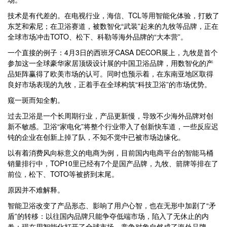
技术是有代差的。在电视行业，海信、TCL等用智能化体验，打败了
东芝和索尼；在卫浴赛道，被数智化“武装”起来的九牧等品牌，正在
全球市场冲击TOTO、松下、科勒等海外品牌的“大本营”。
一个直接的例子：4月3日的西班牙CASA DECOR展上，九牧是首个
参加这一全球豪华家居顶级设计展的中国卫浴品牌，用数智化的产
品矩阵赢得了欧美市场的认可。同时也预示着，在东南亚地区取得
良好市场表现的九牧，正着手在全球构筑“科技卫浴”的市场优势。
窥一斑而知全豹。
过去卫浴是一个长周期行业，产品更新慢，导致不少海外品牌对创
新不敏感。卫浴“家电化”将整个行业带入了创新快车道，一些反应迟
钝的企业在创新上掉了队，不知不觉中已被市场边缘化。
以有着消费风向标意义的电商为例，目前国内电商平台的智能马桶
销量排行中，TOP10里已经有7个是国产品牌，九牧、箭牌等排在了
前位，松下、TOTO等被挤到末尾。
原因并不难解释。
智能卫浴改变了产品形态、影响了用户心智，也在无形中加剧了“矛
盾”的转移：以往国内品牌只能争夺低端市场，陷入了无休止的内
卷；现在用智能化打开了全球市场，竞争对象自然成了海外品牌。