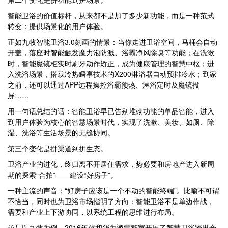
智能卫浴的价值标杆，从来都不是加了多少新功能，而是一种范式
转变：提供场景化的用户体验。
正如九牧智能卫浴3.0刻画的情景：当你走进卫浴空间，马桶会自动
开盖，落座时智能触发魔力泡防溅、浴霸净风除臭等功能；在洗漱
时，智能魔镜柜实时刷牙动作矫正，成为健康管理的智慧中枢；进
入洗浴场景，搭载冷热瞬享技术的X200淋浴器自动预排冷水；到家
之前，还可以通过APP远程操控浴霸预热、淋浴定时及魔镜投
屏……
用一句话总结的话：智能卫浴早已告别堆砌功能的单品智能，进入
到用户体验为核心的智慧场景时代，实现了洗漱、美妆、如厕、除
湿、洗浴等生活场景的无缝协同。
第三个变化是拼渠道到拼生态。
卫浴产业的进化，终归离不开居住需求，势必要和房地产进入新周
期的探索“合拍”——建设“好房子”。
一种主流的声音：“好房子应该是一个不动的智能终端”。比喻不可谓
不恰当，同时也为卫浴市场指明了方向：智能卫浴不是单边作战，
需要和产业上下游协同，以系统工程的思维进行布局。
还是以九牧为例，2016年就和华为鸿蒙智家开展了智慧卫浴跨界合