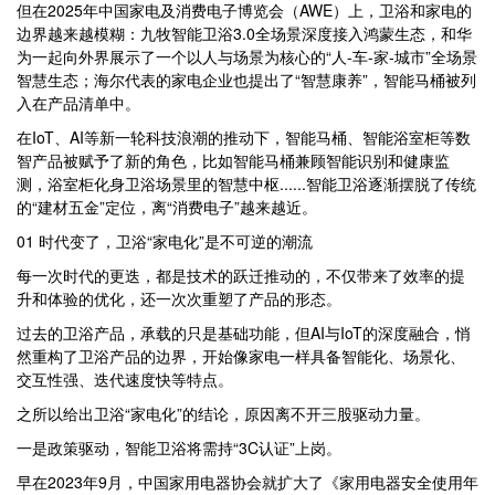
但在2025年中国家电及消费电子博览会（AWE）上，卫浴和家电的
边界越来越模糊：九牧智能卫浴3.0全场景深度接入鸿蒙生态，和华
为一起向外界展示了一个以人与场景为核心的“人-车-家-城市”全场景
智慧生态；海尔代表的家电企业也提出了“智慧康养”，智能马桶被列
入在产品清单中。
在IoT、AI等新一轮科技浪潮的推动下，智能马桶、智能浴室柜等数
智产品被赋予了新的角色，比如智能马桶兼顾智能识别和健康监
测，浴室柜化身卫浴场景里的智慧中枢......智能卫浴逐渐摆脱了传统
的“建材五金”定位，离“消费电子”越来越近。
01 时代变了，卫浴“家电化”是不可逆的潮流
每一次时代的更迭，都是技术的跃迁推动的，不仅带来了效率的提
升和体验的优化，还一次次重塑了产品的形态。
过去的卫浴产品，承载的只是基础功能，但AI与IoT的深度融合，悄
然重构了卫浴产品的边界，开始像家电一样具备智能化、场景化、
交互性强、迭代速度快等特点。
之所以给出卫浴“家电化”的结论，原因离不开三股驱动力量。
一是政策驱动，智能卫浴将需持“3C认证”上岗。
早在2023年9月，中国家用电器协会就扩大了《家用电器安全使用年