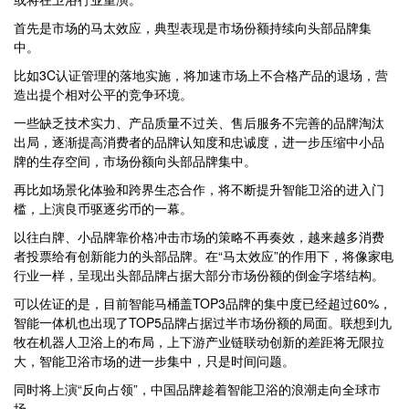
首先是市场的马太效应，典型表现是市场份额持续向头部品牌集
中。
比如3C认证管理的落地实施，将加速市场上不合格产品的退场，营
造出提个相对公平的竞争环境。
一些缺乏技术实力、产品质量不过关、售后服务不完善的品牌淘汰
出局，逐渐提高消费者的品牌认知度和忠诚度，进一步压缩中小品
牌的生存空间，市场份额向头部品牌集中。
再比如场景化体验和跨界生态合作，将不断提升智能卫浴的进入门
槛，上演良币驱逐劣币的一幕。
以往白牌、小品牌靠价格冲击市场的策略不再奏效，越来越多消费
者投票给有创新能力的头部品牌。在“马太效应”的作用下，将像家电
行业一样，呈现出头部品牌占据大部分市场份额的倒金字塔结构。
可以佐证的是，目前智能马桶盖TOP3品牌的集中度已经超过60%，
智能一体机也出现了TOP5品牌占据过半市场份额的局面。联想到九
牧在机器人卫浴上的布局，上下游产业链联动创新的差距将无限拉
大，智能卫浴市场的进一步集中，只是时间问题。
同时将上演“反向占领”，中国品牌趁着智能卫浴的浪潮走向全球市
场。