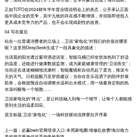
正如TOTO在2024财年半年度业绩说明会上的表态，公开承认正面
临中国企业的竞争，其中九牧的存在感不断增强，并坦陈即使投入
更具成本竞争力的产品，也不会出现戏剧性的改善。
04 写在最后
站在一位普通消费者的立场上，卫浴“家电化”对我们的价值在哪里
呢？这里用DeepSeek生成了一段具象化的描述：
当清晨的阳光透过窗帘洒进浴室，智能马桶已经坐垫加热到了舒适
的温度，还能进行健康数据监测，成为家庭健康管理的“卫浴医生”；
当你还在迷迷糊糊地洗漱时，智能魔镜柜自动亮起了柔光，推送今
天的天气、日程提醒乃至穿搭建议；当你在音乐花洒下的陪伴舒展
筋骨，会根据预设自动调整水温和出水模式，用一场量身定制的热
水澡叫醒每一个细胞……
卫浴家电化的“终点”，是让科技融入到每一个细节，让每个人都能感
受到生活的温柔回应。
原文标题:卫浴“家电化”：一场科技驱动洗牌赛拉开序幕
上一篇：必赢bwin官网登录入口-本周家电圈:维修乱收费!海尔格力
美的拼流量海信追觅华帝抢新路