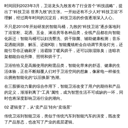
时间回到2023年3月，卫浴龙头九牧发布了行业首个“科技战略”，提
出了“科技卫浴 世界九牧”的主张。一开始还有不少人对“科技卫浴”不
理解，经过两年时间的沉淀后，科技卫浴的价值逐渐深入人心。
不只是2010年开始研发的智能马桶，九牧的“科技卫浴”逐步落地到
了浴室柜、花洒、五金、淋浴房等各种品类，全线产品都在向智能
化跃迁：智能马桶可以妇洗臀洗、烘干除菌、辅助健康检测；音乐
花洒能润肤、解压、还能K歌；智能魔镜柜会自动调节美妆灯光，还
能引导你正确刷牙；浴霸除了暖风烘干，还可以除湿除臭；连晾衣
架都能自动升降、照明和烘干了。
卫浴恰恰又是高频使用的刚需品类，智能化带来的舒适、健康的生
活体验，正在不断颠覆人们对于卫浴空间的想象，像家电一样催生
出拥抱智能化的“以旧换新”热潮。
在三股驱动力量的综合作用下，智能卫浴改变了用户的期待和产品
的定义，渐渐剥离了“工具”属性，成为智慧生活不可或缺的一环，同
时也将深度影响卫浴行业的潮向。
02 逻辑变了，从“卖产品”转向“卖场景”
传统卫浴到智能卫浴，类似于传统汽车到智能汽车的演变，既改变
了产品形态，也改写了产业的底层逻辑。