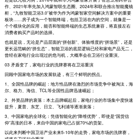
作、2021年率先加入鸿蒙智联生态圈、2024年和联合推出智能魔镜
柜，“九牧智能卫浴3.0”被华为作为鸿蒙智家空间解决方案中的重要
板块……房子成为一个智能终端，包括卫浴在内的空间，就像是一
个个模块化的应用，能否和智能终端的生态系统兼容，将直接左右
消费者购买产品时的选择。
也就是说，无论是产品层面的“拼创新”、体验维度的“拼场景”，还是
更长远范畴的“拼生态”，智能卫浴的底层逻辑已经和家电产品无二，
曾经在家电行业出现过的危与机，大概率会在卫浴行业重演。
03 矛盾变了，家电行业的洗牌赛将在卫浴重演
回顾中国家电市场的发展轨迹，有三个鲜明的拐点。
1、全国性品牌的崛起：地方性品牌在激烈的市场竞争中被淘汰，海
尔、格力、海信、TCL等全国性品牌迅速崛起；
2、外资品牌的衰落：本土品牌崛起后，家电行业的市场集中度快速
提升，夏普、东芝、日立、飞利浦等逐渐衰落；
3、中国家电的全球化：凭借智能化的“降维优势”，即使是“国货信
仰”高涨的日本，来自中国的家电已占据70%的货架。
以此来判断中国卫浴产业未来5-10年的走势，家电市场的洗牌赛，
或将在卫浴行业重演。