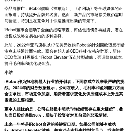
◎品牌推广：iRobot借助《福布斯》、《名利场》等全球媒体的正
面报道，持续提升品牌知名度。然而，新产品的市场接受度仍需时
间验证，特别是在竞争对手快速推陈出新的背景下。
iRobot董事会启动了全面的战略审查，评估包括债务再融资、潜在
出售或战略交易在内的多种选择。
此前，2022年亚马逊拟以17亿美元收购iRobot的计划因欧盟反垄断
审查未获通过而告吹。联合创始人兼CEO科林·安格尔辞职，新任
CEO盖瑞·科恩提出“iRobot Elevate”五点转型战略，强调降低成本、
提升毛利率和优化现金流。
小结
iRobot作为扫地机器人行业的开创者，正面临成立以来最严峻的挑
战。2024年的财务数据显示，公司在收入、毛利率和盈利能力方面
全面承压，市场竞争加剧、消费者需求变化及供应链成本上升是其
困境的主要根源。
更令人担忧的是，公司在财报中坦承“持续经营存在重大疑虑”，叠
加当日股价暴跌36%，反映了投资者对其前景的悲观情绪。
未来一年将是iRobot命运的关键窗口期。如果公司能够有效执
行“iRobot Elevate”战略，并在动态市场中找到立足点，或许能重