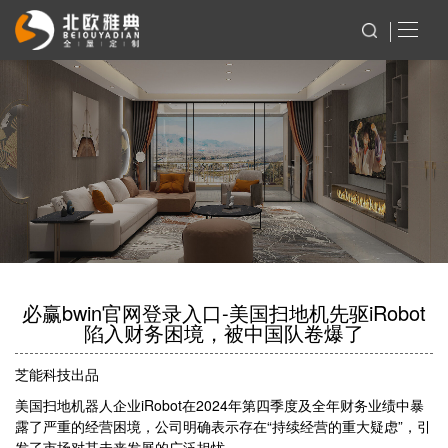
必赢bwin官网登录入口-美国扫地机先驱iRobot
陷入财务困境，被中国队卷爆了
芝能科技出品
美国扫地机器人企业iRobot在2024年第四季度及全年财务业绩中暴
露了严重的经营困境，公司明确表示存在“持续经营的重大疑虑”，引
发了市场对其未来发展的广泛担忧。