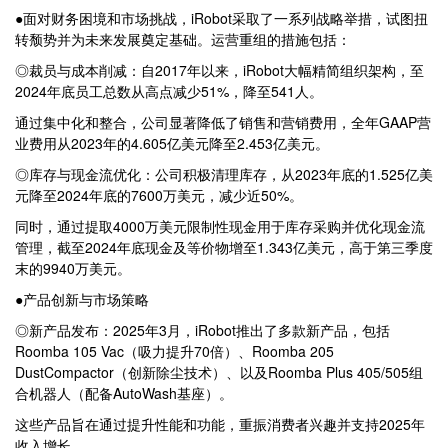
●面对财务困境和市场挑战，iRobot采取了一系列战略举措，试图扭
转颓势并为未来发展奠定基础。运营重组的措施包括：
◎裁员与成本削减：自2017年以来，iRobot大幅精简组织架构，至
2024年底员工总数从高点减少51%，降至541人。
通过集中化和整合，公司显著降低了销售和营销费用，全年GAAP营
业费用从2023年的4.605亿美元降至2.453亿美元。
◎库存与现金流优化：公司积极清理库存，从2023年底的1.525亿美
元降至2024年底的7600万美元，减少近50%。
同时，通过提取4000万美元限制性现金用于库存采购并优化现金流
管理，截至2024年底现金及等价物增至1.343亿美元，高于第三季度
末的9940万美元。
●产品创新与市场策略
◎新产品发布：2025年3月，iRobot推出了多款新产品，包括
Roomba 105 Vac（吸力提升70倍）、Roomba 205
DustCompactor（创新除尘技术）、以及Roomba Plus 405/505组
合机器人（配备AutoWash基座）。
这些产品旨在通过提升性能和功能，重振消费者兴趣并支持2025年
收入增长。