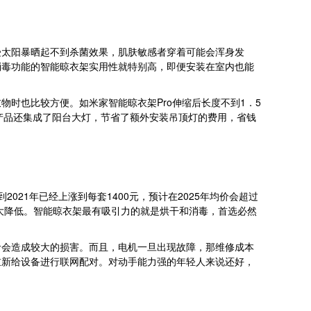
受太阳暴晒起不到杀菌效果，肌肤敏感者穿着可能会浑身发
消毒功能的智能晾衣架实用性就特别高，即便安装在室内也能
时也比较方便。如米家智能晾衣架Pro伸缩后长度不到1．5
多产品还集成了阳台大灯，节省了额外安装吊顶灯的费用，省钱
021年已经上涨到每套1400元，预计在2025年均价会超过
大降低。智能晾衣架最有吸引力的就是烘干和消毒，首选必然
命会造成较大的损害。而且，电机一旦出现故障，那维修成本
重新给设备进行联网配对。对动手能力强的年轻人来说还好，