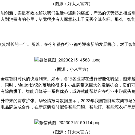
（图源：好太太官方）
功能创新，实质有效地解决我们生活中遇到的痛点，产品的优势还是相当
打入到消费者的心里，毕竟很少有人愿意花上千元买个晾衣杆。那么，智
业恢复增长的一年。所以，在今年很多行业都将迎来新的发展机会，对于智
（图源：小米官方）
是全屋智能时代的快速到来。如今，各行各业都在进行智能化转型，越来
。同时，Matter协议的落地给很多中小品牌带来巨大的发展机会，它
拥有除菌烘干、智能升降等一系列优势，或许就能帮助它在行业中崭露头
升带来的需求扩张。华经情报网数据显示，2022年我国智能晾衣架市场
家电品牌达成合作，在新房装修时配备智能门锁、智能灯、智能晾衣杆等
（图源：好太太官方）