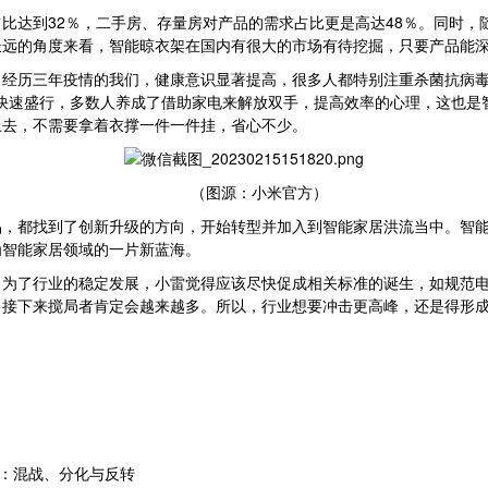
比达到32％，二手房、存量房对产品的需求占比更是高达48％。同时，
长远的角度来看，智能晾衣架在国内有很大的市场有待挖掘，只要产品能
经历三年疫情的我们，健康意识显著提高，很多人都特别注重杀菌抗病毒
化”快速盛行，多数人养成了借助家电来解放双手，提高效率的心理，这也
上去，不需要拿着衣撑一件一件挂，省心不少。
（图源：小米官方）
品，都找到了创新升级的方向，开始转型并加入到智能家居洪流当中。智能
为智能家居领域的一片新蓝海。
，为了行业的稳定发展，小雷觉得应该尽快促成相关标准的诞生，如规范
，接下来搅局者肯定会越来越多。所以，行业想要冲击更高峰，还是得形
词：混战、分化与反转