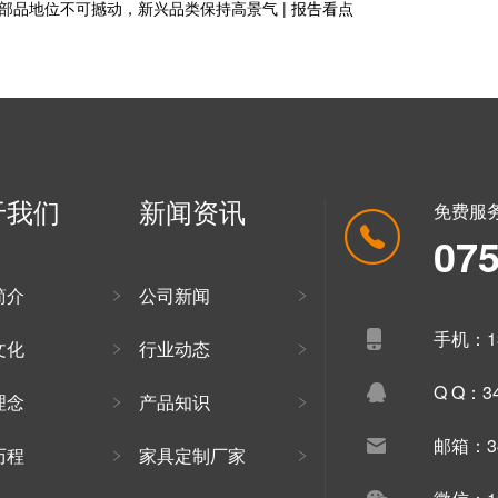
统部品地位不可撼动，新兴品类保持高景气 | 报告看点
于我们
新闻资讯
免费服
07
简介
公司新闻
手机：13
文化
行业动态
Q Q：34
理念
产品知识
邮箱：34
历程
家具定制厂家