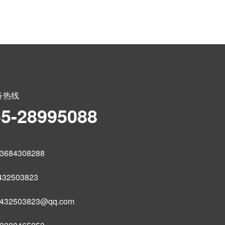
务热线
55-28995088
684308288
32503823
32503823@qq.com