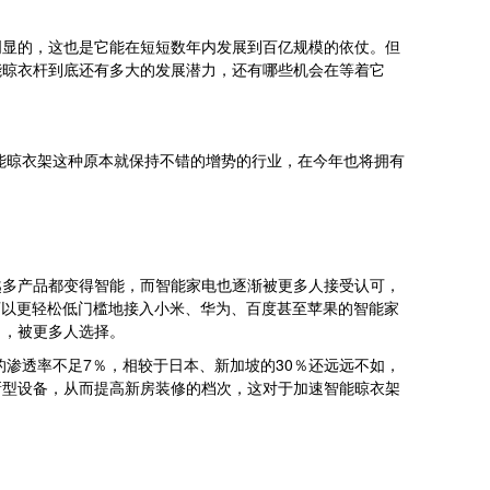
明显的，这也是它能在短短数年内发展到百亿规模的依仗。但
能晾衣杆到底还有多大的发展潜力，还有哪些机会在等着它
能晾衣架这种原本就保持不错的增势的行业，在今年也将拥有
越多产品都变得智能，而智能家电也逐渐被更多人接受认可，
们可以更轻松低门槛地接入小米、华为、百度甚至苹果的智能家
角，被更多人选择。
的渗透率不足7％，相较于日本、新加坡的30％还远远不如，
新型设备，从而提高新房装修的档次，这对于加速智能晾衣架