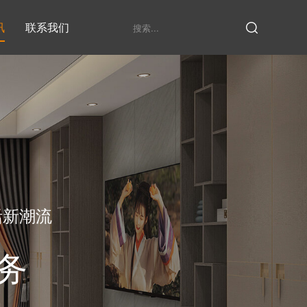
讯
联系我们
鞋柜系列
衣柜系列
家具定制厂家
发展历程
衣帽间
活新潮流
务