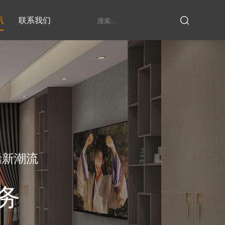
讯
联系我们
鞋柜系列
衣柜系列
家具定制厂家
发展历程
衣帽间
活新潮流
务