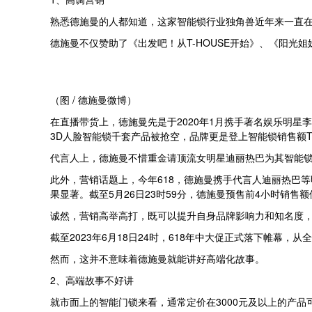
熟悉德施曼的人都知道，这家智能锁行业独角兽近年来一直
德施曼不仅赞助了《出发吧！从T-HOUSE开始》、《阳光
（图 / 德施曼微博）
在直播带货上，德施曼先是于2020年1月携手著名娱乐明星
3D人脸智能锁千套产品被抢空，品牌更是登上智能锁销售额TO
代言人上，德施曼不惜重金请顶流女明星迪丽热巴为其智能
此外，营销话题上，今年618，德施曼携手代言人迪丽热巴
果显著。截至5月26日23时59分，德施曼预售前4小时销售
诚然，营销高举高打，既可以提升自身品牌影响力和知名度
截至2023年6月18日24时，618年中大促正式落下帷幕
然而，这并不意味着德施曼就能讲好高端化故事。
2、高端故事不好讲
就市面上的智能门锁来看，通常定价在3000元及以上的产