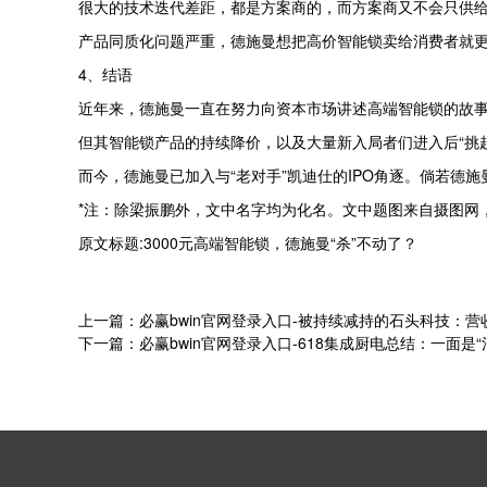
很大的技术迭代差距，都是方案商的，而方案商又不会只供给
产品同质化问题严重，德施曼想把高价智能锁卖给消费者就
4、结语
近年来，德施曼一直在努力向资本市场讲述高端智能锁的故
但其智能锁产品的持续降价，以及大量新入局者们进入后“挑
而今，德施曼已加入与“老对手”凯迪仕的IPO角逐。倘若德
*注：除梁振鹏外，文中名字均为化名。文中题图来自摄图网，
原文标题:3000元高端智能锁，德施曼“杀”不动了？
上一篇：必赢bwin官网登录入口-被持续减持的石头科技：
下一篇：必赢bwin官网登录入口-618集成厨电总结：一面是“混