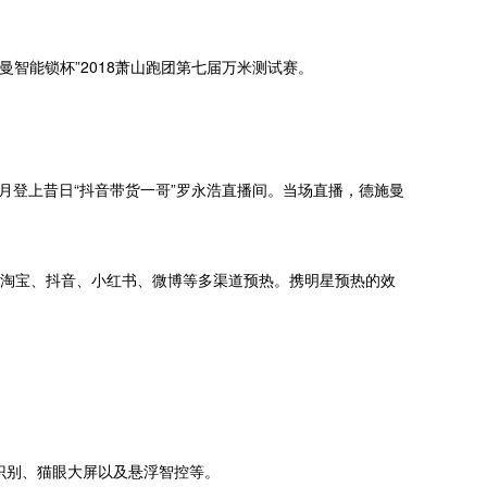
曼智能锁杯”2018萧山跑团第七届万米测试赛。
5月登上昔日“抖音带货一哥”罗永浩直播间。当场直播，德施曼
在淘宝、抖音、小红书、微博等多渠道预热。携明星预热的效
识别、猫眼大屏以及悬浮智控等。