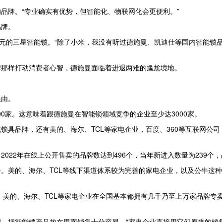
品牌。“专业确实有优势，但智能化、物联网化会更便利。”
品牌。
0多元的三星智能锁。“除了小米，我没有听过德施曼、凯迪仕等国内智能
牌那样打动消费者心智，德施曼面临着进退两难的尴尬境地。
根由。
00家。这意味着跟德施曼在智能锁领域竞争的企业至少达3000家。
锁具品牌，还有美的、海尔、TCL等家电企业，百度、360等互联网公
022年在线上公开售卖的品牌数达到496个，当年新进入数量为239个
。美的、海尔、TCL等线下渠道体系较为完善的家电企业，以及公牛这
，美的、海尔、TCL等家电企业在全国基本都拥有几千乃至上万家品牌专
，把智能锁产品放在里面销售十分容易。“家电企业直接用它们原来的销