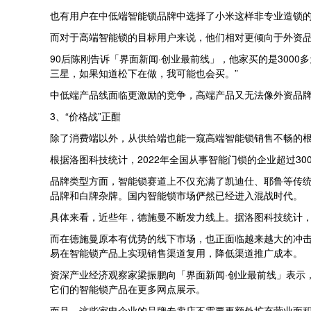
也有用户在中低端智能锁品牌中选择了小米这样非专业造锁的
而对于高端智能锁的目标用户来说，他们相对更倾向于外资
90后陈刚告诉「界面新闻·创业最前线」，他家买的是300
三星，如果知道松下在做，我可能也会买。”
中低端产品线面临更激励的竞争，高端产品又无法像外资品
3、“价格战”正酣
除了消费端以外，从供给端也能一窥高端智能锁销售不畅的
根据洛图科技统计，2022年全国从事智能门锁的企业超过30
品牌类型方面，智能锁赛道上不仅充满了凯迪仕、耶鲁等传统
品牌和白牌杂牌。国内智能锁市场俨然已经进入混战时代。
具体来看，近些年，德施曼不断发力线上。据洛图科技统计，2
而在德施曼原本有优势的线下市场，也正面临越来越大的冲击
易在智能锁产品上实现销售渠道复用，降低渠道推广成本。
资深产业经济观察家梁振鹏向「界面新闻·创业最前线」表示
它们的智能锁产品在更多网点展示。
而且，这些家电企业的品牌专卖店不需要再额外扩充营业面积