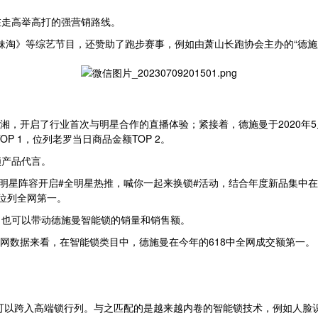
在走高举高打的强营销路线。
姐妹淘》等综艺节目，还赞助了跑步赛事，例如由萧山长跑协会主办的“德施
李湘，开启了行业首次与明星合作的直播体验；紧接着，德施曼于2020年
P 1，位列老罗当日商品金额TOP 2。
锁产品代言。
等明星阵容开启#全明星热推，喊你一起来换锁#活动，结合年度新品集中
额位列全网第一。
，也可以带动德施曼智能锁的销量和销售额。
，从全网数据来看，在智能锁类目中，德施曼在今年的618中全网成交额第一。
品可以跨入高端锁行列。与之匹配的是越来越内卷的智能锁技术，例如人脸