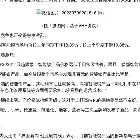
（图 / 摄图网，基于VRF协议）
场竞争也正变得愈发激烈。
能锁市场均价较去年同期下降18.89%，较上个季度下滑19.88%。
来越激烈。
在2023年日趋频繁，智能锁产品价格远低于日常零售价。而且，腰部智
的智能锁产品。如今放眼整个市场会发现几百元的智能锁产品比比皆是。
高端的智能锁产品，其毛利率往往就越高，高端智能锁产品平均毛利率在1
、信息化管理系统等方面需要承担比较高昂的运营成本。”
将继续上演。而价格战持续升级，这对于主打高端化的德施曼显然不友好
季度，小米、德施曼、凯迪仕、鹿客、萤石等主流品牌均发布了新品，亮
的。
业内人士向「界面新闻·创业最前线」表示，目前智能锁产品的创新都属于微