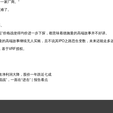
一家厂商。”
更难了。
事。
起”价格战使得均价进一步下探，都意味着德施曼的高端故事并不好讲。
施曼的高端故事继续无人买账，且不说其IPO之路恐生变数，未来还能走多
基于VRF授权。
营收净利润大降，股价一年跌近七成
战”，一面在“进击” | 报告看点