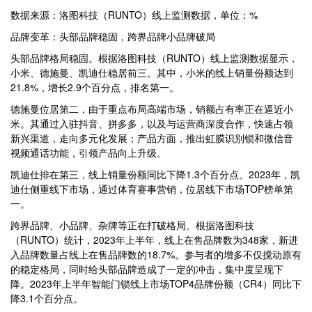
数据来源：洛图科技（RUNTO）线上监测数据，单位：%
品牌变革：头部品牌稳固，跨界品牌小品牌破局
头部品牌格局稳固。根据洛图科技（RUNTO）线上监测数据显示，
小米、德施曼、凯迪仕稳居前三。其中，小米的线上销量份额达到
21.8%，增长2.9个百分点，排名第一。
德施曼位居第二，由于重点布局高端市场，销额占有率正在逼近小
米。其通过入驻抖音、拼多多，以及与运营商深度合作，快速占领
新兴渠道，走向多元化发展；产品方面，推出虹膜识别锁和微信音
视频通话功能，引领产品向上升级。
凯迪仕排在第三，线上销量份额同比下降1.3个百分点。2023年，凯
迪仕侧重线下市场，通过体育赛事营销，位居线下市场TOP榜单第
一。
跨界品牌、小品牌、杂牌等正在打破格局。根据洛图科技
（RUNTO）统计，2023年上半年，线上在售品牌数为348家，新进
入品牌数量占线上在售品牌数的18.7%。参与者的增多不仅搅动原有
的稳定格局，同时给头部品牌造成了一定的冲击，集中度呈现下
降。2023年上半年智能门锁线上市场TOP4品牌份额（CR4）同比下
降3.1个百分点。